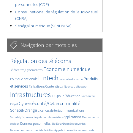
personnelles (CDP)
Conseil national de régulation de l’audiovisuel
(CNRA)
Sénégal numérique (SENUM SA)
Navigation par mots clés
4825/5796
354/5796
Régulation des télécoms
3815/5796
1899/5796
Economie numérique
Télécentres/Cybercentres
5372/5796
695/5796
2500/5796
Fintech
Produits
Politique nationale
Noms de domaine
1606/5796
872/5796
5796/5796
et services
Faits divers/Contentieux
Nouveau site web
1900/5796
199/5796
254/5796
Infrastructures
TIC pour l’éducation
Recherche
3596/5796
2320/5796
Cybersécurité/Cybercriminalité
Projet
1654/5796
298/5796
Sonatel/Orange
Licences de télécommunications
1031/5796
1580/5796
1101/5796
Applications
Sudatel/Expresso
Régulation des médias
Mouvements
1688/5796
143/5796
616/5796
Données personnelles
sociaux
Big Data/Données ouvertes
384/5796
666/5796
1764/5796
Mouvement consumériste
Médias
Appels internationaux entrants