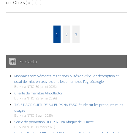
des Objets (IoT). (…)
1
2
3
Fil d'actu
Monnaies complémentaires et possibilités en Afrique : description et
essai de mise en œuvre dans le domaine de l’agroécologie
Burkina NTIC (30 juillet 2026)
Charte de membre Africollector
Burkina NTIC (25 février 2026)
TIC ET AGRICULTURE AU BURKINA FASO Étude sur les pratiques et les
usages
Burkina NTIC (9 avril 2025)
Sortie de promotion DPP 2025 en Afrique de l’Ouest
Burkina NTIC (12 mars 2025)