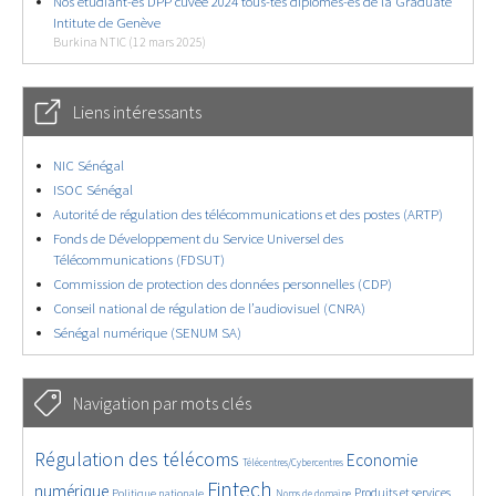
Nos étudiant-es DPP cuvée 2024 tous-tes diplomés-es de la Graduate
Intitute de Genève
Burkina NTIC (12 mars 2025)
Liens intéressants
NIC Sénégal
ISOC Sénégal
Autorité de régulation des télécommunications et des postes (ARTP)
Fonds de Développement du Service Universel des
Télécommunications (FDSUT)
Commission de protection des données personnelles (CDP)
Conseil national de régulation de l’audiovisuel (CNRA)
Sénégal numérique (SENUM SA)
Navigation par mots clés
4629/5557
362/5557
3737/5557
Régulation des télécoms
Economie
Télécentres/Cybercentres
1862/5557
5162/5557
676/5557
2442/5557
1596/5557
Fintech
numérique
Produits et services
Politique nationale
Noms de domaine