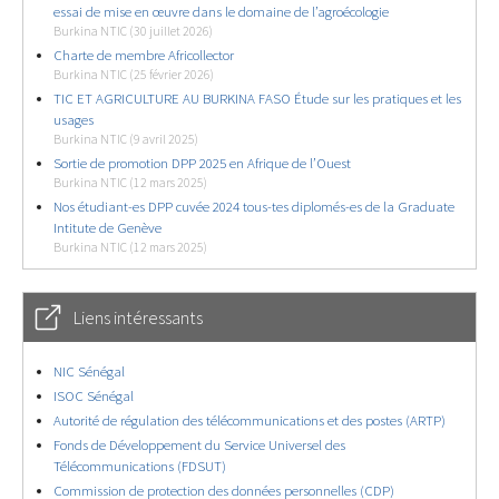
essai de mise en œuvre dans le domaine de l’agroécologie
Burkina NTIC (30 juillet 2026)
Charte de membre Africollector
Burkina NTIC (25 février 2026)
TIC ET AGRICULTURE AU BURKINA FASO Étude sur les pratiques et les
usages
Burkina NTIC (9 avril 2025)
Sortie de promotion DPP 2025 en Afrique de l’Ouest
Burkina NTIC (12 mars 2025)
Nos étudiant-es DPP cuvée 2024 tous-tes diplomés-es de la Graduate
Intitute de Genève
Burkina NTIC (12 mars 2025)
Liens intéressants
NIC Sénégal
ISOC Sénégal
Autorité de régulation des télécommunications et des postes (ARTP)
Fonds de Développement du Service Universel des
Télécommunications (FDSUT)
Commission de protection des données personnelles (CDP)