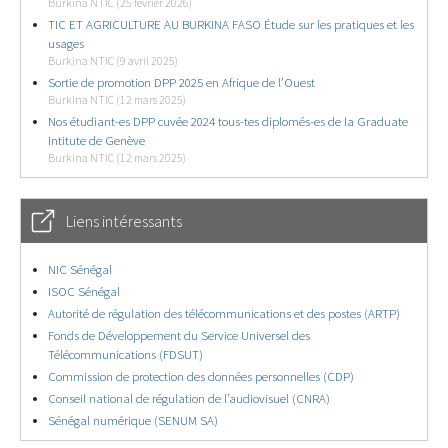
Burkina NTIC (25 février 2026)
TIC ET AGRICULTURE AU BURKINA FASO Étude sur les pratiques et les
usages
Burkina NTIC (9 avril 2025)
Sortie de promotion DPP 2025 en Afrique de l’Ouest
Burkina NTIC (12 mars 2025)
Nos étudiant-es DPP cuvée 2024 tous-tes diplomés-es de la Graduate
Intitute de Genève
Burkina NTIC (12 mars 2025)
Liens intéressants
NIC Sénégal
ISOC Sénégal
Autorité de régulation des télécommunications et des postes (ARTP)
Fonds de Développement du Service Universel des
Télécommunications (FDSUT)
Commission de protection des données personnelles (CDP)
Conseil national de régulation de l’audiovisuel (CNRA)
Sénégal numérique (SENUM SA)