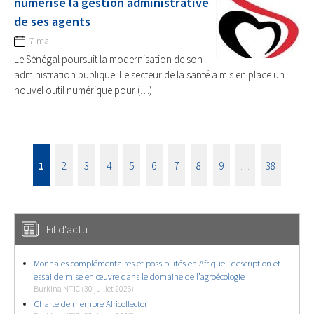
numérise la gestion administrative
de ses agents
7 mai
Le Sénégal poursuit la modernisation de son
administration publique. Le secteur de la santé a mis en place un
nouvel outil numérique pour (…)
1
2
3
4
5
6
7
8
9
…
38
Fil d'actu
Monnaies complémentaires et possibilités en Afrique : description et
essai de mise en œuvre dans le domaine de l’agroécologie
Burkina NTIC (30 juillet 2026)
Charte de membre Africollector