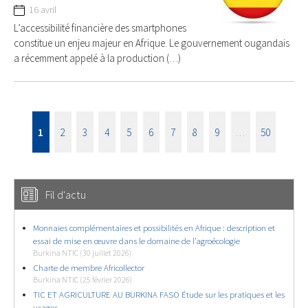
16 avril
L’accessibilité financière des smartphones
constitue un enjeu majeur en Afrique. Le gouvernement ougandais
a récemment appelé à la production (…)
1
2
3
4
5
6
7
8
9
…
50
Fil d'actu
Monnaies complémentaires et possibilités en Afrique : description et
essai de mise en œuvre dans le domaine de l’agroécologie
Burkina NTIC (30 juillet 2026)
Charte de membre Africollector
Burkina NTIC (25 février 2026)
TIC ET AGRICULTURE AU BURKINA FASO Étude sur les pratiques et les
usages