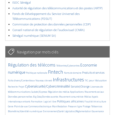
ISOC Sénégal
Autorité de régulation des télécommunications et des postes (ARTP)
Fonds de Développement du Service Universel des
Télécommunications (FDSUT)
Commission de protection des données personnelles (CDP)
Conseil national de régulation de l’audiovisuel (CNRA)
Sénégal numérique (SENUM SA)
Navigation par mots clés
4809/5760
354/5760
3807/5760
Régulation des télécoms
Economie
Télécentres/Cybercentres
1893/5760
5353/5760
695/5760
2487/5760
1602/5760
Fintech
numérique
Produits et services
Politique nationale
Noms de domaine
863/5760
5760/5760
1894/5760
199/5760
Infrastructures
Faits divers/Contentieux
TIC pour l’éducation
Nouveau site web
252/5760
3586/5760
2313/5760
1650/5760
Cybersécurité/Cybercriminalité
Sonatel/Orange
Licences de
Recherche
Projet
296/5760
1031/5760
1567/5760
1099/5760
1680/5760
télécommunications
Applications
Sudatel/Expresso
Régulation des médias
Mouvements sociaux
143/5760
616/5760
384/5760
666/5760
Données personnelles
Big Data/Données ouvertes
Mouvement consumériste
Médias
Appels
1757/5760
104/5760
2650/5760
1146/5760
180/5760
598/5760
Politiques africaines
Formation
internationaux entrants
Logiciel libre
Fiscalité
Art et culture
1857/5760
1081/5760
1629/5760
336/5760
131/5760
208/5760
1253/5760
Point de vue
Manifestation
Genre
Commerce électronique
Presse en ligne
Piratage
Téléservices
383/5760
350/5760
380/5760
1894/5760
Biométrie/Identité numérique
Environnement/Santé
Législation/Réglementation
Gouvernance