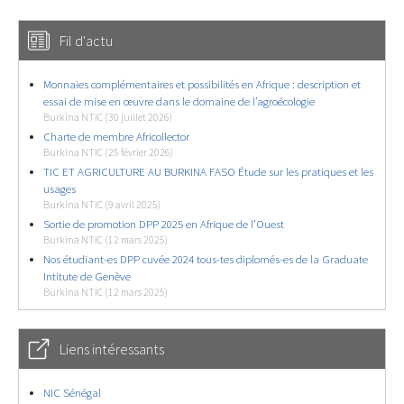
Fil d'actu
Monnaies complémentaires et possibilités en Afrique : description et
essai de mise en œuvre dans le domaine de l’agroécologie
Burkina NTIC (30 juillet 2026)
Charte de membre Africollector
Burkina NTIC (25 février 2026)
TIC ET AGRICULTURE AU BURKINA FASO Étude sur les pratiques et les
usages
Burkina NTIC (9 avril 2025)
Sortie de promotion DPP 2025 en Afrique de l’Ouest
Burkina NTIC (12 mars 2025)
Nos étudiant-es DPP cuvée 2024 tous-tes diplomés-es de la Graduate
Intitute de Genève
Burkina NTIC (12 mars 2025)
Liens intéressants
NIC Sénégal