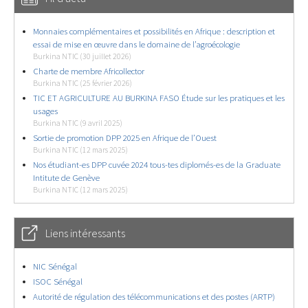
Monnaies complémentaires et possibilités en Afrique : description et
essai de mise en œuvre dans le domaine de l’agroécologie
Burkina NTIC (30 juillet 2026)
Charte de membre Africollector
Burkina NTIC (25 février 2026)
TIC ET AGRICULTURE AU BURKINA FASO Étude sur les pratiques et les
usages
Burkina NTIC (9 avril 2025)
Sortie de promotion DPP 2025 en Afrique de l’Ouest
Burkina NTIC (12 mars 2025)
Nos étudiant-es DPP cuvée 2024 tous-tes diplomés-es de la Graduate
Intitute de Genève
Burkina NTIC (12 mars 2025)
Liens intéressants
NIC Sénégal
ISOC Sénégal
Autorité de régulation des télécommunications et des postes (ARTP)