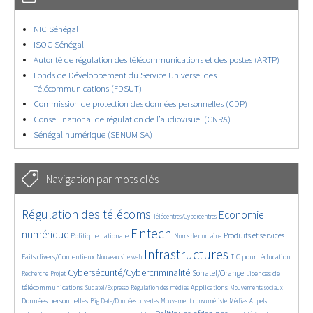
NIC Sénégal
ISOC Sénégal
Autorité de régulation des télécommunications et des postes (ARTP)
Fonds de Développement du Service Universel des
Télécommunications (FDSUT)
Commission de protection des données personnelles (CDP)
Conseil national de régulation de l’audiovisuel (CNRA)
Sénégal numérique (SENUM SA)
Navigation par mots clés
4772/5697
359/5697
3800/5697
Régulation des télécoms
Economie
Télécentres/Cybercentres
1877/5697
5302/5697
683/5697
2464/5697
1599/5697
Fintech
numérique
Produits et services
Politique nationale
Noms de domaine
851/5697
5697/5697
1866/5697
193/5697
Infrastructures
Faits divers/Contentieux
TIC pour l’éducation
Nouveau site web
254/5697
3574/5697
2322/5697
1654/5697
Cybersécurité/Cybercriminalité
Sonatel/Orange
Licences de
Recherche
Projet
296/5697
1035/5697
1560/5697
1092/5697
1680/5697
télécommunications
Applications
Sudatel/Expresso
Régulation des médias
Mouvements sociaux
143/5697
616/5697
380/5697
668/5697
Données personnelles
Big Data/Données ouvertes
Mouvement consumériste
Médias
Appels