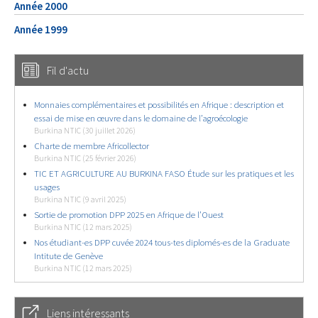
Année 2000
Année 1999
Fil d'actu
Monnaies complémentaires et possibilités en Afrique : description et
essai de mise en œuvre dans le domaine de l’agroécologie
Burkina NTIC (30 juillet 2026)
Charte de membre Africollector
Burkina NTIC (25 février 2026)
TIC ET AGRICULTURE AU BURKINA FASO Étude sur les pratiques et les
usages
Burkina NTIC (9 avril 2025)
Sortie de promotion DPP 2025 en Afrique de l’Ouest
Burkina NTIC (12 mars 2025)
Nos étudiant-es DPP cuvée 2024 tous-tes diplomés-es de la Graduate
Intitute de Genève
Burkina NTIC (12 mars 2025)
Liens intéressants