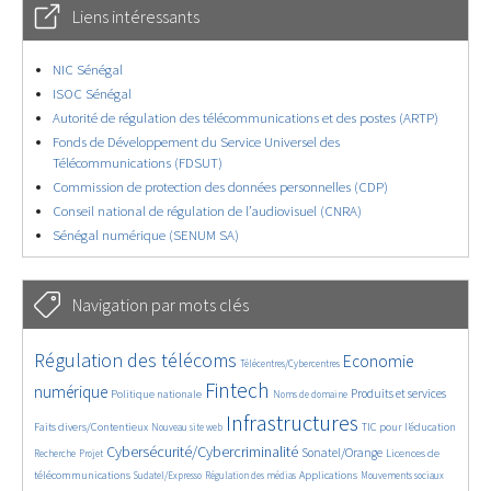
Liens intéressants
NIC Sénégal
ISOC Sénégal
Autorité de régulation des télécommunications et des postes (ARTP)
Fonds de Développement du Service Universel des
Télécommunications (FDSUT)
Commission de protection des données personnelles (CDP)
Conseil national de régulation de l’audiovisuel (CNRA)
Sénégal numérique (SENUM SA)
Navigation par mots clés
4710/5678
346/5678
3780/5678
Régulation des télécoms
Economie
Télécentres/Cybercentres
1864/5678
5274/5678
694/5678
2473/5678
1578/5678
Fintech
numérique
Produits et services
Politique nationale
Noms de domaine
850/5678
5678/5678
1864/5678
195/5678
Infrastructures
Faits divers/Contentieux
TIC pour l’éducation
Nouveau site web
244/5678
3544/5678
2288/5678
1624/5678
Cybersécurité/Cybercriminalité
Sonatel/Orange
Licences de
Recherche
Projet
294/5678
1013/5678
1555/5678
1098/5678
1653/5678
télécommunications
Applications
Sudatel/Expresso
Régulation des médias
Mouvements sociaux