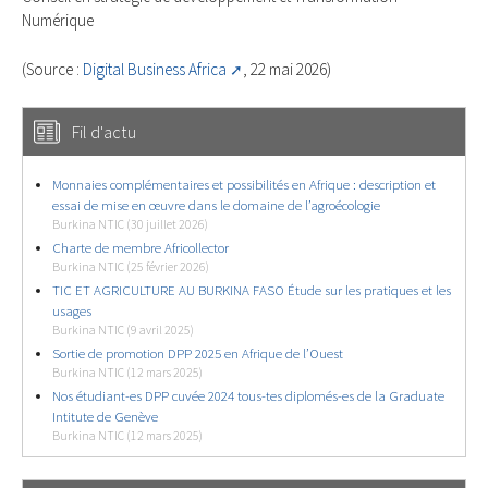
Numérique
(Source :
Digital Business Africa
, 22 mai 2026)
Fil d'actu
Monnaies complémentaires et possibilités en Afrique : description et
essai de mise en œuvre dans le domaine de l’agroécologie
Burkina NTIC (30 juillet 2026)
Charte de membre Africollector
Burkina NTIC (25 février 2026)
TIC ET AGRICULTURE AU BURKINA FASO Étude sur les pratiques et les
usages
Burkina NTIC (9 avril 2025)
Sortie de promotion DPP 2025 en Afrique de l’Ouest
Burkina NTIC (12 mars 2025)
Nos étudiant-es DPP cuvée 2024 tous-tes diplomés-es de la Graduate
Intitute de Genève
Burkina NTIC (12 mars 2025)