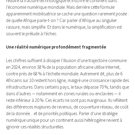
réduire la fracture technologique et inscrire le continent dans
l’économie numérique mondiale. Mais derrière cette formule
apparemment mobilisatrice se cache une question rarement posée :
de quelle Afrique parle-t-on ? Car parler d’Afrique au singulier
rassure, mais simplifie. Et dans le numérique, la simplification est
souvent le prélude à l’échec.
Une réalité numérique profondément fragmentée
Les chiffres suffisent à dissiper l’illusion d’une trajectoire commune :
en 2024, environ 38 % de la population africaine utilise Internet,
contre près de 68 % à l’échelle mondiale. Autrement dit, plus de 6
Africains sur 10 restent hors ligne, malgré une croissance rapide des
infrastructures. Dans certains pays, le taux dépasse 70 %, tandis que
dans d’autres — notamment en zones rurales ou enclavées — il
reste inférieur à 20 %. Ces écarts ne sont pas marginaux. Ils reflètent
des différences majeures de revenus, de couverture réseau, de coût
de la donnée…et de priorités politiques. Parler d’une stratégie
numérique unique pour un continent aussi hétérogène revient à
ignorer ces réalités structurelles.