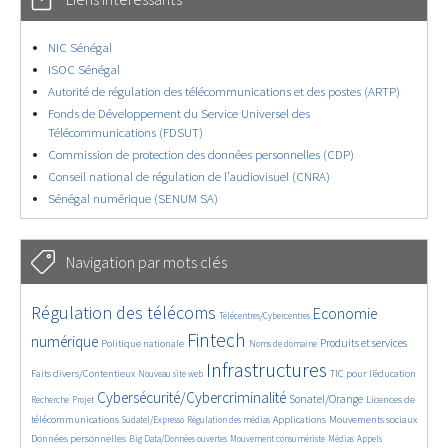
NIC Sénégal
ISOC Sénégal
Autorité de régulation des télécommunications et des postes (ARTP)
Fonds de Développement du Service Universel des
Télécommunications (FDSUT)
Commission de protection des données personnelles (CDP)
Conseil national de régulation de l’audiovisuel (CNRA)
Sénégal numérique (SENUM SA)
Navigation par mots clés
4657/5713
364/5713
3781/5713
Régulation des télécoms
Economie
Télécentres/Cybercentres
1877/5713
5200/5713
686/5713
2467/5713
1616/5713
Fintech
numérique
Produits et services
Politique nationale
Noms de domaine
847/5713
5713/5713
1835/5713
202/5713
Infrastructures
Faits divers/Contentieux
TIC pour l’éducation
Nouveau site web
247/5713
3633/5713
2323/5713
1629/5713
Cybersécurité/Cybercriminalité
Sonatel/Orange
Licences de
Recherche
Projet
299/5713
1019/5713
1526/5713
1232/5713
1670/5713
télécommunications
Applications
Mouvements sociaux
Sudatel/Expresso
Régulation des médias
146/5713
626/5713
366/5713
751/5713
Données personnelles
Big Data/Données ouvertes
Mouvement consumériste
Médias
Appels