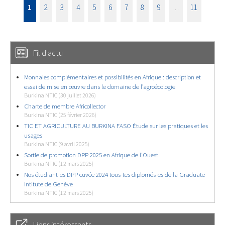
1
2
3
4
5
6
7
8
9
…
11
Fil d'actu
Monnaies complémentaires et possibilités en Afrique : description et
essai de mise en œuvre dans le domaine de l’agroécologie
Burkina NTIC (30 juillet 2026)
Charte de membre Africollector
Burkina NTIC (25 février 2026)
TIC ET AGRICULTURE AU BURKINA FASO Étude sur les pratiques et les
usages
Burkina NTIC (9 avril 2025)
Sortie de promotion DPP 2025 en Afrique de l’Ouest
Burkina NTIC (12 mars 2025)
Nos étudiant-es DPP cuvée 2024 tous-tes diplomés-es de la Graduate
Intitute de Genève
Burkina NTIC (12 mars 2025)
Liens intéressants