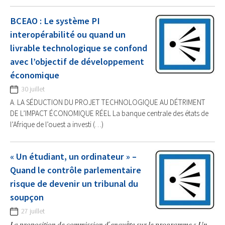
BCEAO : Le système PI
interopérabilité ou quand un
livrable technologique se confond
avec l’objectif de développement
économique
30 juillet
A. LA SÉDUCTION DU PROJET TECHNOLOGIQUE AU DÉTRIMENT
DE L’IMPACT ÉCONOMIQUE RÉEL La banque centrale des états de
l’Afrique de l’ouest a investi (…)
« Un étudiant, un ordinateur » –
Quand le contrôle parlementaire
risque de devenir un tribunal du
soupçon
27 juillet
𝐿𝑎 𝑝𝑟𝑜𝑝𝑜𝑠𝑖𝑡𝑖𝑜𝑛 𝑑𝑒 𝑐𝑜𝑚𝑚𝑖𝑠𝑠𝑖𝑜𝑛 𝑑’𝑒𝑛𝑞𝑢ê𝑡𝑒 𝑠𝑢𝑟 𝑙𝑒 𝑝𝑟𝑜𝑔𝑟𝑎𝑚𝑚𝑒 « 𝑈𝑛