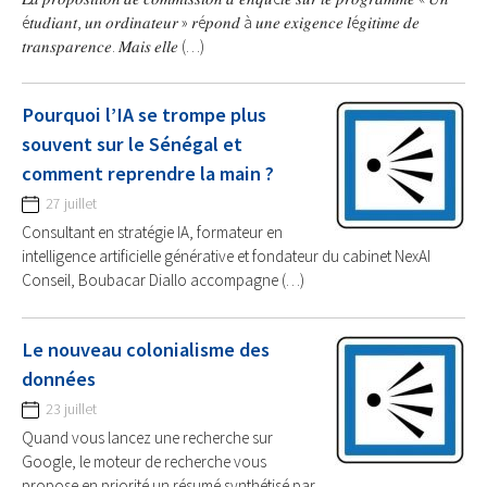
é𝑡𝑢𝑑𝑖𝑎𝑛𝑡, 𝑢𝑛 𝑜𝑟𝑑𝑖𝑛𝑎𝑡𝑒𝑢𝑟 » 𝑟é𝑝𝑜𝑛𝑑 à 𝑢𝑛𝑒 𝑒𝑥𝑖𝑔𝑒𝑛𝑐𝑒 𝑙é𝑔𝑖𝑡𝑖𝑚𝑒 𝑑𝑒
𝑡𝑟𝑎𝑛𝑠𝑝𝑎𝑟𝑒𝑛𝑐𝑒. 𝑀𝑎𝑖𝑠 𝑒𝑙𝑙𝑒 (…)
Pourquoi l’IA se trompe plus
souvent sur le Sénégal et
comment reprendre la main ?
27 juillet
Consultant en stratégie IA, formateur en
intelligence artificielle générative et fondateur du cabinet NexAI
Conseil, Boubacar Diallo accompagne (…)
Le nouveau colonialisme des
données
23 juillet
Quand vous lancez une recherche sur
Google, le moteur de recherche vous
propose en priorité un résumé synthétisé par