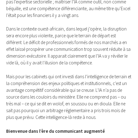
pas l’expertise sectorielle ; maîtriser l’IA comme outil, non comme
béquille, est une compétence différenciante, au même titre qu’Excel
l’était pour les financiers il y a vingt ans.
Dans le contexte ouest-africain, dans lequel j’opère, la disruption
sera encore plus violente, parce que le terrain de départ est
différent. Le déficit de professionnels formés de nos marchés a en
effet laissé prospérer une communication trop souvent réduite à sa
dimension exécutoire. Il apparait clairement que l’IA va y révéler le
vide là, où il y avait l’illusion de la compétence.
Mais pour les cabinets qui ont investi dans l’intelligence de terrain et
la compréhension des enjeux politiques et institutionnels, c’est un
avantage compétitif considérable qui se creuse. L’IA n’a pas de
source dans les couloirs du ministère. Elle ne comprend pas – ou
très mal – ce qui se dit en wolof, en soussou ou en dioula. Elle ne
sait pas pourquoi un arbitrage réglementaire a pris trois mois de
plus que prévu. Cette intelligence-là reste à nous.
Bienvenue dans l’ère du communicant augmenté