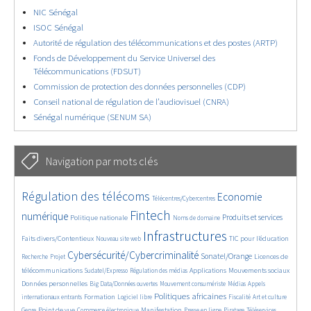
NIC Sénégal
ISOC Sénégal
Autorité de régulation des télécommunications et des postes (ARTP)
Fonds de Développement du Service Universel des
Télécommunications (FDSUT)
Commission de protection des données personnelles (CDP)
Conseil national de régulation de l’audiovisuel (CNRA)
Sénégal numérique (SENUM SA)
Navigation par mots clés
4657/5713
364/5713
3781/5713
Régulation des télécoms
Economie
Télécentres/Cybercentres
1877/5713
5200/5713
686/5713
2467/5713
1616/5713
Fintech
numérique
Produits et services
Politique nationale
Noms de domaine
847/5713
5713/5713
1835/5713
202/5713
Infrastructures
Faits divers/Contentieux
TIC pour l’éducation
Nouveau site web
247/5713
3633/5713
2323/5713
1629/5713
Cybersécurité/Cybercriminalité
Sonatel/Orange
Licences de
Recherche
Projet
299/5713
1019/5713
1526/5713
1232/5713
1670/5713
télécommunications
Applications
Mouvements sociaux
Sudatel/Expresso
Régulation des médias
146/5713
626/5713
366/5713
751/5713
Données personnelles
Big Data/Données ouvertes
Mouvement consumériste
Médias
Appels
1760/5713
94/5713
2634/5713
1114/5713
175/5713
649/5713
Politiques africaines
Formation
internationaux entrants
Logiciel libre
Fiscalité
Art et culture
1867/5713
1054/5713
1582/5713
337/5713
133/5713
210/5713
1240/5713
Point de vue
Manifestation
Genre
Commerce électronique
Presse en ligne
Piratage
Téléservices