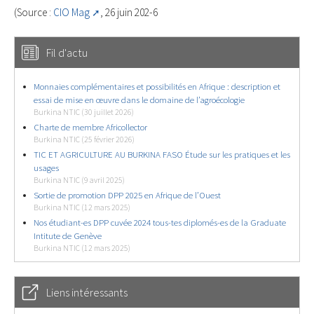
(Source :
CIO Mag
, 26 juin 202-6
Fil d'actu
Monnaies complémentaires et possibilités en Afrique : description et
essai de mise en œuvre dans le domaine de l’agroécologie
Burkina NTIC (30 juillet 2026)
Charte de membre Africollector
Burkina NTIC (25 février 2026)
TIC ET AGRICULTURE AU BURKINA FASO Étude sur les pratiques et les
usages
Burkina NTIC (9 avril 2025)
Sortie de promotion DPP 2025 en Afrique de l’Ouest
Burkina NTIC (12 mars 2025)
Nos étudiant-es DPP cuvée 2024 tous-tes diplomés-es de la Graduate
Intitute de Genève
Burkina NTIC (12 mars 2025)
Liens intéressants