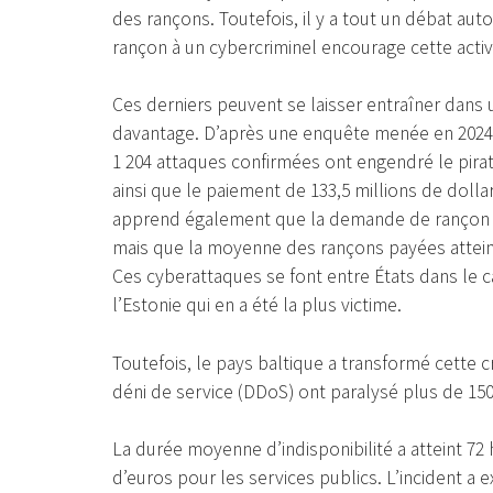
des rançons. Toutefois, il y a tout un débat au
rançon à un cybercriminel encourage cette activi
Ces derniers peuvent se laisser entraîner dans u
davantage. D’après une enquête menée en 2024 
1 204 attaques confirmées ont engendré le pirat
ainsi que le paiement de 133,5 millions de dol
apprend également que la demande de rançon mo
mais que la moyenne des rançons payées atteint 9
Ces cyberattaques se font entre États dans le ca
l’Estonie qui en a été la plus victime.
Toutefois, le pays baltique a transformé cette c
déni de service (DDoS) ont paralysé plus de 15
La durée moyenne d’indisponibilité a atteint 72
d’euros pour les services publics. L’incident a