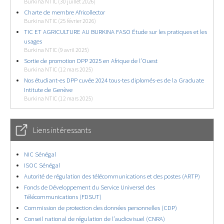
Burkina NTIC (30 juillet 2026)
Charte de membre Africollector
Burkina NTIC (25 février 2026)
TIC ET AGRICULTURE AU BURKINA FASO Étude sur les pratiques et les
usages
Burkina NTIC (9 avril 2025)
Sortie de promotion DPP 2025 en Afrique de l’Ouest
Burkina NTIC (12 mars 2025)
Nos étudiant-es DPP cuvée 2024 tous-tes diplomés-es de la Graduate
Intitute de Genève
Burkina NTIC (12 mars 2025)
Liens intéressants
NIC Sénégal
ISOC Sénégal
Autorité de régulation des télécommunications et des postes (ARTP)
Fonds de Développement du Service Universel des
Télécommunications (FDSUT)
Commission de protection des données personnelles (CDP)
Conseil national de régulation de l’audiovisuel (CNRA)