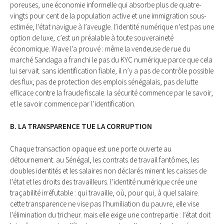
poreuses, une économie informelle qui absorbe plus de quatre-
vingts pour cent de la population active et une immigration sous-
estimée, l’état navigue à l’aveugle. l’identité numérique n’est pas une
option de luxe, c’est un préalable à toute souveraineté
économique. Wave l’a prouvé : même la vendeuse de rue du
marché Sandaga a franchi le pas du KYC numérique parce que cela
lui servait. sans identification fiable, il n’y a pas de contrôle possible
des flux, pas de protection des emplois sénégalais, pas de lutte
efficace contre la fraude fiscale. la sécurité commence par le savoir,
et le savoir commence par l’identification.
B. LA TRANSPARENCE TUE LA CORRUPTION
Chaque transaction opaque est une porte ouverte au
détournement. au Sénégal, les contrats de travail fantômes, les
doubles identités et les salaires non déclarés minent les caisses de
l’état et les droits des travailleurs. l’identité numérique crée une
traçabilité irréfutable : qui travaille, où, pour qui, à quel salaire.
cette transparence ne vise pas l’humiliation du pauvre, elle vise
l’élimination du tricheur. mais elle exige une contrepartie : l’état doit