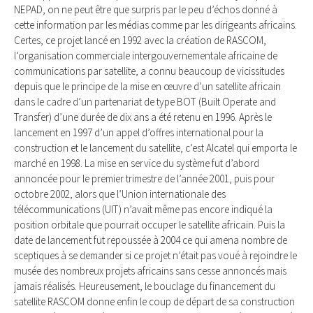
NEPAD, on ne peut être que surpris par le peu d’échos donné à
cette information par les médias comme par les dirigeants africains.
Certes, ce projet lancé en 1992 avec la création de RASCOM,
l’organisation commerciale intergouvernementale africaine de
communications par satellite, a connu beaucoup de vicissitudes
depuis que le principe de la mise en œuvre d’un satellite africain
dans le cadre d’un partenariat de type BOT (Built Operate and
Transfer) d’une durée de dix ans a été retenu en 1996. Après le
lancement en 1997 d’un appel d’offres international pour la
construction et le lancement du satellite, c’est Alcatel qui emporta le
marché en 1998. La mise en service du système fut d’abord
annoncée pour le premier trimestre de l’année 2001, puis pour
octobre 2002, alors que l’Union internationale des
télécommunications (UIT) n’avait même pas encore indiqué la
position orbitale que pourrait occuper le satellite africain. Puis la
date de lancement fut repoussée à 2004 ce qui amena nombre de
sceptiques à se demander si ce projet n’était pas voué à rejoindre le
musée des nombreux projets africains sans cesse annoncés mais
jamais réalisés. Heureusement, le bouclage du financement du
satellite RASCOM donne enfin le coup de départ de sa construction