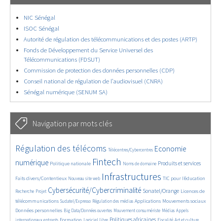
NIC Sénégal
ISOC Sénégal
Autorité de régulation des télécommunications et des postes (ARTP)
Fonds de Développement du Service Universel des
Télécommunications (FDSUT)
Commission de protection des données personnelles (CDP)
Conseil national de régulation de l’audiovisuel (CNRA)
Sénégal numérique (SENUM SA)
Navigation par mots clés
4555/5583
348/5583
3575/5583
Régulation des télécoms
Economie
Télécentres/Cybercentres
1836/5583
5164/5583
576/5583
2162/5583
1526/5583
Fintech
numérique
Produits et services
Politique nationale
Noms de domaine
801/5583
5583/5583
1883/5583
189/5583
Infrastructures
Faits divers/Contentieux
TIC pour l’éducation
Nouveau site web
242/5583
3700/5583
2129/5583
1594/5583
Cybersécurité/Cybercriminalité
Sonatel/Orange
Licences de
Recherche
Projet
282/5583
1014/5583
1496/5583
1214/5583
1640/5583
télécommunications
Applications
Mouvements sociaux
Sudatel/Expresso
Régulation des médias
142/5583
597/5583
361/5583
644/5583
Données personnelles
Big Data/Données ouvertes
Mouvement consumériste
Médias
Appels
1680/5583
94/5583
2481/5583
1048/5583
170/5583
581/5583
Politiques africaines
Formation
internationaux entrants
Logiciel libre
Fiscalité
Art et culture