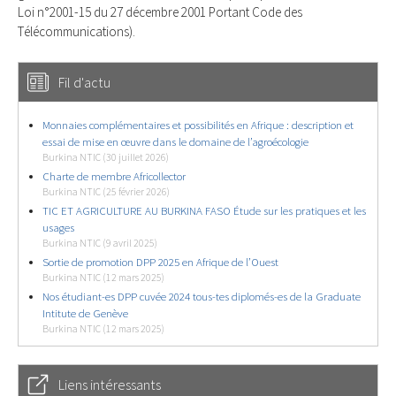
Loi n°2001-15 du 27 décembre 2001 Portant Code des
Télécommunications).
Fil d'actu
Monnaies complémentaires et possibilités en Afrique : description et
essai de mise en œuvre dans le domaine de l’agroécologie
Burkina NTIC (30 juillet 2026)
Charte de membre Africollector
Burkina NTIC (25 février 2026)
TIC ET AGRICULTURE AU BURKINA FASO Étude sur les pratiques et les
usages
Burkina NTIC (9 avril 2025)
Sortie de promotion DPP 2025 en Afrique de l’Ouest
Burkina NTIC (12 mars 2025)
Nos étudiant-es DPP cuvée 2024 tous-tes diplomés-es de la Graduate
Intitute de Genève
Burkina NTIC (12 mars 2025)
Liens intéressants