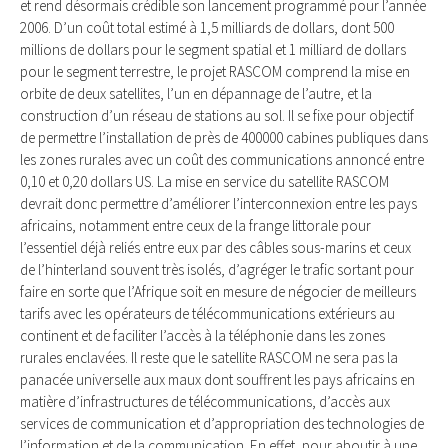
et rend désormais crédible son lancement programmé pour l’année
2006. D’un coût total estimé à 1,5 milliards de dollars, dont 500
millions de dollars pour le segment spatial et 1 milliard de dollars
pour le segment terrestre, le projet RASCOM comprend la mise en
orbite de deux satellites, l’un en dépannage de l’autre, et la
construction d’un réseau de stations au sol. Il se fixe pour objectif
de permettre l’installation de près de 400000 cabines publiques dans
les zones rurales avec un coût des communications annoncé entre
0,10 et 0,20 dollars US. La mise en service du satellite RASCOM
devrait donc permettre d’améliorer l’interconnexion entre les pays
africains, notamment entre ceux de la frange littorale pour
l’essentiel déjà reliés entre eux par des câbles sous-marins et ceux
de l’hinterland souvent très isolés, d’agréger le trafic sortant pour
faire en sorte que l’Afrique soit en mesure de négocier de meilleurs
tarifs avec les opérateurs de télécommunications extérieurs au
continent et de faciliter l’accès à la téléphonie dans les zones
rurales enclavées. Il reste que le satellite RASCOM ne sera pas la
panacée universelle aux maux dont souffrent les pays africains en
matière d’infrastructures de télécommunications, d’accès aux
services de communication et d’appropriation des technologies de
l’information et de la communication. En effet, pour aboutir à une