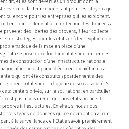
ent dit, elles sont devenues un produit dont la
st devenu un facteur critique tant pour les citoyens qui
ent ou encore pour les entreprises qui les exploitent.
touchent principalement à la protection des données à
 privée et des libertés des citoyens, à leur collecte
s et de stratégies pour les états et à leur exploitation
a problématique de la mise en place d’une
u Big Data se pose donc fondamentalement en termes
mes de construction d’une infrastructure nationale
tuation africaine est particulièrement inquiétante car
centers qui ont été construits appartiennent à des
ui ignorent totalement la logique de souveraineté. Si
 data centers privés, sur le sol national en particulier
l n’en est pas moins urgent que nos états prennent
propres infrastructures. En effet, si nous nous
ste trois types de données qui ne devraient en aucun
pant à la surveillance de l’Etat à savoir premièrement
ers dérivés des cartes nationales d’identité, des