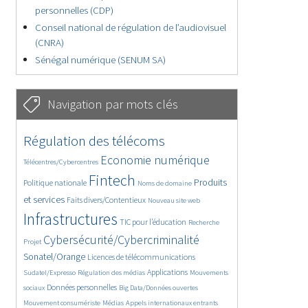
personnelles (CDP)
Conseil national de régulation de l’audiovisuel
(CNRA)
Sénégal numérique (SENUM SA)
Navigation par mots clés
4661/5817
364/5817
Régulation des télécoms
3815/5817
1883/5817
Economie numérique
Télécentres/Cybercentres
5220/5817
690/5817
2502/5817
Fintech
Produits
Politique nationale
Noms de domaine
1625/5817
856/5817
5817/5817
et services
Faits divers/Contentieux
Nouveau site web
1842/5817
206/5817
249/5817
Infrastructures
TIC pour l’éducation
Recherche
3692/5817
2341/5817
Cybersécurité/Cybercriminalité
Projet
1631/5817
303/5817
Sonatel/Orange
Licences de télécommunications
1019/5817
1543/5817
1250/5817
Applications
Sudatel/Expresso
Régulation des médias
Mouvements
1670/5817
148/5817
630/5817
Données personnelles
sociaux
Big Data/Données ouvertes
366/5817
753/5817
1764/5817
Mouvement consumériste
Médias
Appels internationaux entrants