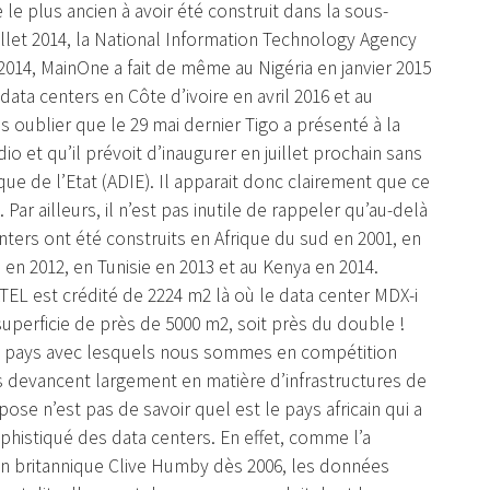
le plus ancien à avoir été construit dans la sous-
illet 2014, la National Information Technology Agency
014, MainOne a fait de même au Nigéria en janvier 2015
ata centers en Côte d’ivoire en avril 2016 et au
as oublier que le 29 mai dernier Tigo a présenté à la
io et qu’il prévoit d’inaugurer en juillet prochain sans
que de l’Etat (ADIE). Il apparait donc clairement que ce
 Par ailleurs, il n’est pas inutile de rappeler qu’au-delà
enters ont été construits en Afrique du sud en 2001, en
 en 2012, en Tunisie en 2013 et au Kenya en 2014.
NATEL est crédité de 2224 m2 là où le data center MDX-i
uperficie de près de 5000 m2, soit près du double !
les pays avec lesquels nous sommes en compétition
devancent largement en matière d’infrastructures de
pose n’est pas de savoir quel est le pays africain qui a
ophistiqué des data centers. En effet, comme l’a
en britannique Clive Humby dès 2006, les données