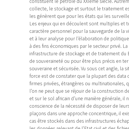
constituent le pétrole du XXIème siècle. Autrem
collecte, le stockage et surtout le traitement e
les génèrent que pour les états qui les surveill
Les enjeux qui en découlent sont multiples et 
caractère personnel pour la sauvegarde de la vie
et à leur analyse pour l’élaboration de politique
à des fins économiques par le secteur privé. L
infrastructure de stockage et de traitement d
de souveraineté ou pour être plus précis en ter
souveraine et sécurisée. Vu sous cet angle, la si
force est de constater que la plupart des data 
firmes privées, étrangères ou multinationales, q
l’on ne peut que se réjouir de la construction de
et sur le sol africain d’une manière générale, i
conscience de la nécessité de disposer de leurs 
plaçons dans une approche concentrique, il exi
cas être stockés dans des infrastructures échap
les données relevant de l’Etat civil et des fichi