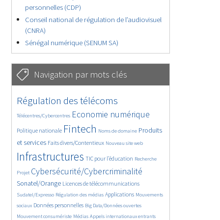
personnelles (CDP)
Conseil national de régulation de l’audiovisuel
(CNRA)
Sénégal numérique (SENUM SA)
Navigation par mots clés
4643/5765
402/5765
Régulation des télécoms
3692/5765
1904/5765
Economie numérique
Télécentres/Cybercentres
5309/5765
699/5765
2381/5765
Fintech
Produits
Politique nationale
Noms de domaine
1555/5765
841/5765
5765/5765
et services
Faits divers/Contentieux
Nouveau site web
1863/5765
194/5765
247/5765
Infrastructures
TIC pour l’éducation
Recherche
3722/5765
2315/5765
Cybersécurité/Cybercriminalité
Projet
1652/5765
297/5765
Sonatel/Orange
Licences de télécommunications
1045/5765
1536/5765
1222/5765
Applications
Sudatel/Expresso
Régulation des médias
Mouvements
1726/5765
148/5765
637/5765
Données personnelles
sociaux
Big Data/Données ouvertes
367/5765
657/5765
1750/5765
Mouvement consumériste
Médias
Appels internationaux entrants