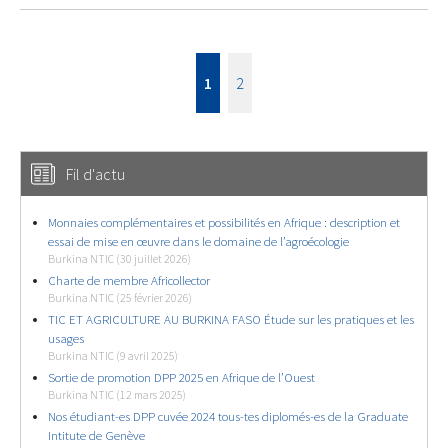
1
2
Fil d'actu
Monnaies complémentaires et possibilités en Afrique : description et
essai de mise en œuvre dans le domaine de l’agroécologie
Burkina NTIC (30 juillet 2026)
Charte de membre Africollector
Burkina NTIC (25 février 2026)
TIC ET AGRICULTURE AU BURKINA FASO Étude sur les pratiques et les
usages
Burkina NTIC (9 avril 2025)
Sortie de promotion DPP 2025 en Afrique de l’Ouest
Burkina NTIC (12 mars 2025)
Nos étudiant-es DPP cuvée 2024 tous-tes diplomés-es de la Graduate
Intitute de Genève