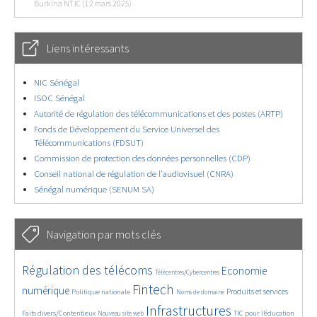
Burkina NTIC (12 mars 2025)
Liens intéressants
NIC Sénégal
ISOC Sénégal
Autorité de régulation des télécommunications et des postes (ARTP)
Fonds de Développement du Service Universel des
Télécommunications (FDSUT)
Commission de protection des données personnelles (CDP)
Conseil national de régulation de l’audiovisuel (CNRA)
Sénégal numérique (SENUM SA)
Navigation par mots clés
4600/5554
347/5554
3709/5554
Régulation des télécoms
Economie
Télécentres/Cybercentres
1838/5554
5157/5554
677/5554
2394/5554
1521/5554
Fintech
numérique
Produits et services
Politique nationale
Noms de domaine
827/5554
5554/5554
1823/5554
189/5554
Infrastructures
Faits divers/Contentieux
TIC pour l’éducation
Nouveau site web