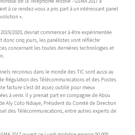
Mondial de la Téléphonie Mobile - GSMA 2017 à
t à ce rendez-vous a pris part à un intéressant panel
volution ».
n 2019/2020, devrait commencer à être expérimentée
donc cinq jours, les panélistes vont réfléchir
es concernant les toutes dernières technologies et
n.
onnels reconnus dans le monde des TIC sont aussi au
 de Régulation des Télécommunications et des Postes
e facture s’est dit assez outillé pour mieux
es à venir. Il y prenait part en compagnie de Abou
de Aly Coto Ndiaye, Président du Comité de Direction
el des Télécommunications, entre autres experts de
SMA 2017 ouvert ce Lundi mobilise environ 50.000