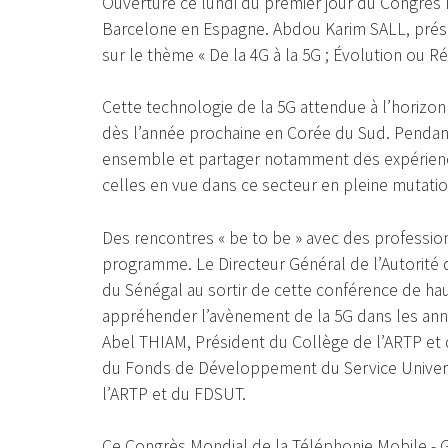
Ouverture ce lundi du premier jour du Congrès 
Barcelone en Espagne. Abdou Karim SALL, présen
sur le thème « De la 4G à la 5G ; Évolution ou Ré
Cette technologie de la 5G attendue à l’horizo
dès l’année prochaine en Corée du Sud. Pendant 
ensemble et partager notamment des expérienc
celles en vue dans ce secteur en pleine mutatio
Des rencontres « be to be » avec des professi
programme. Le Directeur Général de l’Autorité
du Sénégal au sortir de cette conférence de haut
appréhender l’avènement de la 5G dans les anné
Abel THIAM, Président du Collège de l’ARTP et 
du Fonds de Développement du Service Univers
l’ARTP et du FDSUT.
Ce Congrès Mondial de la Téléphonie Mobile - G