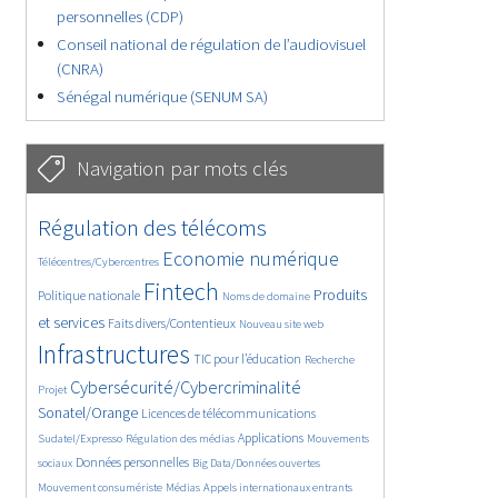
personnelles (CDP)
Conseil national de régulation de l’audiovisuel
(CNRA)
Sénégal numérique (SENUM SA)
Navigation par mots clés
4622/5560
346/5560
Régulation des télécoms
3688/5560
1834/5560
Economie numérique
Télécentres/Cybercentres
5178/5560
678/5560
2404/5560
Fintech
Produits
Politique nationale
Noms de domaine
1553/5560
827/5560
5560/5560
et services
Faits divers/Contentieux
Nouveau site web
1820/5560
189/5560
242/5560
Infrastructures
TIC pour l’éducation
Recherche
3483/5560
2226/5560
Cybersécurité/Cybercriminalité
Projet
1600/5560
288/5560
Sonatel/Orange
Licences de télécommunications
1007/5560
1512/5560
1071/5560
Applications
Sudatel/Expresso
Régulation des médias
Mouvements
1635/5560
141/5560
600/5560
Données personnelles
sociaux
Big Data/Données ouvertes
372/5560
642/5560
1683/5560
Mouvement consumériste
Médias
Appels internationaux entrants