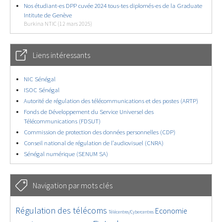
Nos étudiant-es DPP cuvée 2024 tous-tes diplomés-es de la Graduate
Intitute de Genève
Burkina NTIC (12 mars 2025)
Liens intéressants
NIC Sénégal
ISOC Sénégal
Autorité de régulation des télécommunications et des postes (ARTP)
Fonds de Développement du Service Universel des
Télécommunications (FDSUT)
Commission de protection des données personnelles (CDP)
Conseil national de régulation de l’audiovisuel (CNRA)
Sénégal numérique (SENUM SA)
Navigation par mots clés
4598/5771
363/5771
3649/5771
Régulation des télécoms
Economie
Télécentres/Cybercentres
1876/5771
5265/5771
641/5771
2303/5771
1538/5771