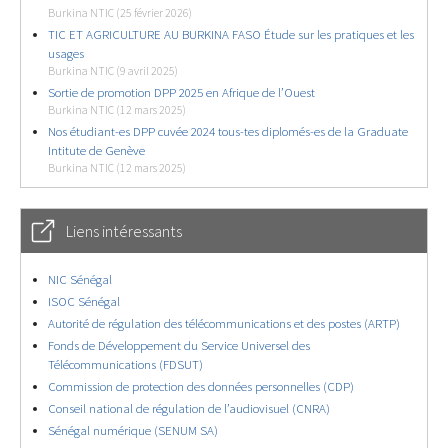
Burkina NTIC (25 février 2026)
TIC ET AGRICULTURE AU BURKINA FASO Étude sur les pratiques et les
usages
Burkina NTIC (9 avril 2025)
Sortie de promotion DPP 2025 en Afrique de l’Ouest
Burkina NTIC (12 mars 2025)
Nos étudiant-es DPP cuvée 2024 tous-tes diplomés-es de la Graduate
Intitute de Genève
Burkina NTIC (12 mars 2025)
Liens intéressants
NIC Sénégal
ISOC Sénégal
Autorité de régulation des télécommunications et des postes (ARTP)
Fonds de Développement du Service Universel des
Télécommunications (FDSUT)
Commission de protection des données personnelles (CDP)
Conseil national de régulation de l’audiovisuel (CNRA)
Sénégal numérique (SENUM SA)