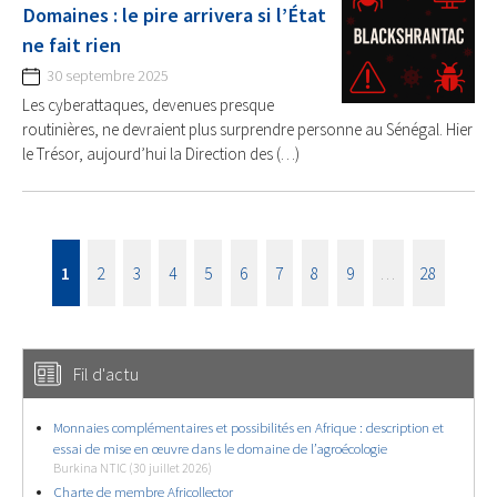
Domaines : le pire arrivera si l’État
ne fait rien
30 septembre 2025
Les cyberattaques, devenues presque
routinières, ne devraient plus surprendre personne au Sénégal. Hier
le Trésor, aujourd’hui la Direction des (…)
1
2
3
4
5
6
7
8
9
…
28
Fil d'actu
Monnaies complémentaires et possibilités en Afrique : description et
essai de mise en œuvre dans le domaine de l’agroécologie
Burkina NTIC (30 juillet 2026)
Charte de membre Africollector