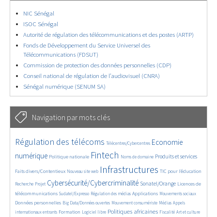
NIC Sénégal
ISOC Sénégal
Autorité de régulation des télécommunications et des postes (ARTP)
Fonds de Développement du Service Universel des
Télécommunications (FDSUT)
Commission de protection des données personnelles (CDP)
Conseil national de régulation de l’audiovisuel (CNRA)
Sénégal numérique (SENUM SA)
Navigation par mots clés
4672/5802
364/5802
3791/5802
Régulation des télécoms
Economie
Télécentres/Cybercentres
1879/5802
5244/5802
692/5802
2485/5802
1611/5802
Fintech
numérique
Produits et services
Politique nationale
Noms de domaine
850/5802
5802/5802
1846/5802
206/5802
Infrastructures
Faits divers/Contentieux
TIC pour l’éducation
Nouveau site web
249/5802
3677/5802
2344/5802
1633/5802
Cybersécurité/Cybercriminalité
Sonatel/Orange
Licences de
Recherche
Projet
295/5802
1020/5802
1536/5802
1246/5802
1674/5802
télécommunications
Applications
Sudatel/Expresso
Régulation des médias
Mouvements sociaux
149/5802
627/5802
367/5802
773/5802
Données personnelles
Big Data/Données ouvertes
Mouvement consumériste
Médias
Appels
1764/5802
96/5802
2607/5802
1113/5802
181/5802
665/5802
Politiques africaines
Formation
internationaux entrants
Logiciel libre
Fiscalité
Art et culture