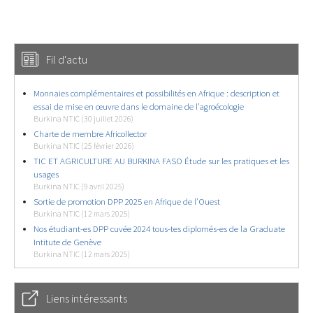
Fil d'actu
Monnaies complémentaires et possibilités en Afrique : description et
essai de mise en œuvre dans le domaine de l’agroécologie
Burkina NTIC (30 juillet 2026)
Charte de membre Africollector
Burkina NTIC (25 février 2026)
TIC ET AGRICULTURE AU BURKINA FASO Étude sur les pratiques et les
usages
Burkina NTIC (9 avril 2025)
Sortie de promotion DPP 2025 en Afrique de l’Ouest
Burkina NTIC (12 mars 2025)
Nos étudiant-es DPP cuvée 2024 tous-tes diplomés-es de la Graduate
Intitute de Genève
Burkina NTIC (12 mars 2025)
Liens intéressants