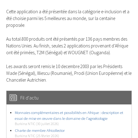
Cette application a été présentée dans la catégorie e-inclusion et a
été choisie parmi les 5 meilleures au monde, sur la centaine
proposée.
Au total 800 produits ont été présentés par 136 pays membres des
Nations Unies. Au finish, seules 2 applications provenant d’Afrique
ont été primées, T2M (Sénégal) et WOUGNET (Ouganda).
Les awards seront remis le 10 decembre 2003 par les Présidents
Wade (Sénégal), Illiescu (Roumanie), Prodi (Union Européenne) et le
Chancelier Autrichien.
Fil d'actu
Monnaies complémentaires et possibilités en Afrique : description et
essai de mise en œuvre dans le domaine de l’agroécologie
Burkina NTIC (30 juillet 2026)
Charte de membre Africollector
Burkina NTIC (25 février 2026)