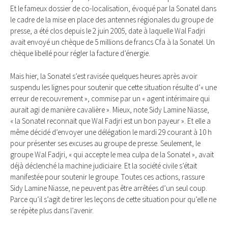
Et le fameux dossier de co-localisation, évoqué par la Sonatel dans
le cadre de la mise en place des antennes régionales du groupe de
presse, a été clos depuis le 2 juin 2005, date à laquelle Wal Fadjri
avait envoyé un chèque de 5 millions de francs Cfa à la Sonatel. Un
chèque libellé pour régler la facture d’énergie.
Mais hier, la Sonatel s’est ravisée quelques heures après avoir
suspendu les lignes pour soutenir que cette situation résulte d’« une
erreur de recouvrement », commise par un « agent intérimaire qui
aurait agi de manière cavalière ». Mieux, note Sidy Lamine Niasse,
« la Sonatel reconnait que Wal Fadjri est un bon payeur ». Et elle a
même décidé d’envoyer une délégation le mardi 29 courant à 10 h
pour présenter ses excuses au groupe de presse. Seulement, le
groupe Wal Fadjri, « qui accepte le mea culpa de la Sonatel », avait
déjà déclenché la machine judiciaire. Et la société civile s’était
manifestée pour soutenir le groupe. Toutes ces actions, rassure
Sidy Lamine Niasse, ne peuvent pas être arrêtées d’un seul coup.
Parce qu’il s’agit de tirer les leçons de cette situation pour qu’elle ne
se répète plus dans l’avenir.