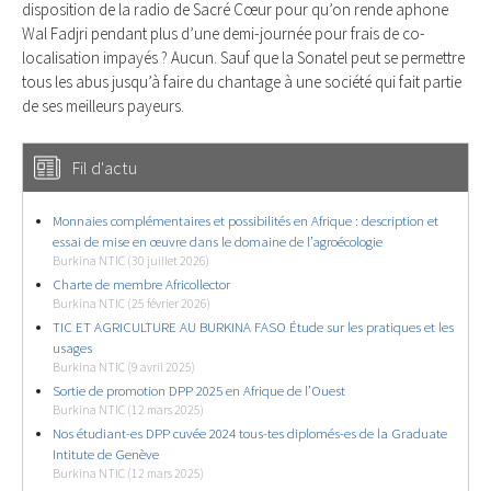
disposition de la radio de Sacré Cœur pour qu’on rende aphone
Wal Fadjri pendant plus d’une demi-journée pour frais de co-
localisation impayés ? Aucun. Sauf que la Sonatel peut se permettre
tous les abus jusqu’à faire du chantage à une société qui fait partie
de ses meilleurs payeurs.
Fil d'actu
Monnaies complémentaires et possibilités en Afrique : description et
essai de mise en œuvre dans le domaine de l’agroécologie
Burkina NTIC (30 juillet 2026)
Charte de membre Africollector
Burkina NTIC (25 février 2026)
TIC ET AGRICULTURE AU BURKINA FASO Étude sur les pratiques et les
usages
Burkina NTIC (9 avril 2025)
Sortie de promotion DPP 2025 en Afrique de l’Ouest
Burkina NTIC (12 mars 2025)
Nos étudiant-es DPP cuvée 2024 tous-tes diplomés-es de la Graduate
Intitute de Genève
Burkina NTIC (12 mars 2025)