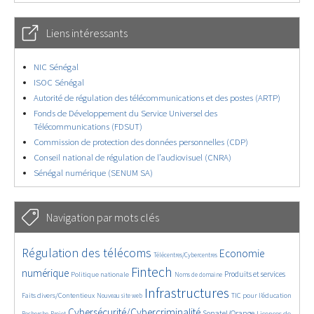
Liens intéressants
NIC Sénégal
ISOC Sénégal
Autorité de régulation des télécommunications et des postes (ARTP)
Fonds de Développement du Service Universel des
Télécommunications (FDSUT)
Commission de protection des données personnelles (CDP)
Conseil national de régulation de l’audiovisuel (CNRA)
Sénégal numérique (SENUM SA)
Navigation par mots clés
4654/5672
362/5672
3759/5672
Régulation des télécoms
Economie
Télécentres/Cybercentres
1856/5672
5202/5672
688/5672
2429/5672
1612/5672
Fintech
numérique
Produits et services
Politique nationale
Noms de domaine
838/5672
5672/5672
1839/5672
197/5672
Infrastructures
Faits divers/Contentieux
TIC pour l’éducation
Nouveau site web
248/5672
3606/5672
2329/5672
1632/5672
Cybersécurité/Cybercriminalité
Sonatel/Orange
Licences de
Recherche
Projet