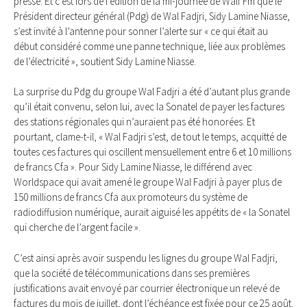
presse. Et c’est lors de l’édition de la mi-journée de Walf Fm que le
Président directeur général (Pdg) de Wal Fadjri, Sidy Lamine Niasse,
s’est invité à l’antenne pour sonner l’alerte sur « ce qui était au
début considéré comme une panne technique, liée aux problèmes
de l’électricité », soutient Sidy Lamine Niasse.
La surprise du Pdg du groupe Wal Fadjri a été d’autant plus grande
qu’il était convenu, selon lui, avec la Sonatel de payer les factures
des stations régionales qui n’auraient pas été honorées. Et
pourtant, clame-t-il, « Wal Fadjri s’est, de tout le temps, acquitté de
toutes ces factures qui oscillent mensuellement entre 6 et 10 millions
de francs Cfa ». Pour Sidy Lamine Niasse, le différend avec
Worldspace qui avait amené le groupe Wal Fadjri à payer plus de
150 millions de francs Cfa aux promoteurs du système de
radiodiffusion numérique, aurait aiguisé les appétits de « la Sonatel
qui cherche de l’argent facile ».
C’est ainsi après avoir suspendu les lignes du groupe Wal Fadjri,
que la société de télécommunications dans ses premières
justifications avait envoyé par courrier électronique un relevé de
factures du mois de juillet, dont l’échéance est fixée pour ce 25 août.