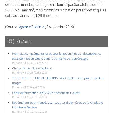
de part de marché, est largement dominé par Sonatel qui détient
52,85 % du marché, mais est mis sous pression par Expresso qui lui
colle au train avec 21,29 % de part.
(Source :
Agence Ecofin
, 9 septembre 2019)
Fil d'actu
Monnaies complémentaires et possibilités en Afrique : description et
essai de mise en œuvre dans le domaine de l’agroécologie
Burkina NTIC (30 juillet 2026)
Charte de membre Africollector
Burkina NTIC (25 février 2026)
TIC ET AGRICULTURE AU BURKINA FASO Étude sur les pratiques et les
usages
Burkina NTIC (9 avril 2025)
Sortie de promotion DPP 2025 en Afrique de l’Ouest
Burkina NTIC (12 mars 2025)
Nos étudiant-es DPP cuvée 2024 tous-tes diplomés-es de la Graduate
Intitute de Genève
Burkina NTIC (12 mars 2025)