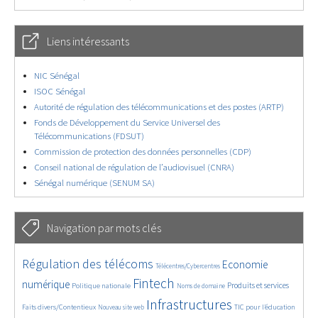
Liens intéressants
NIC Sénégal
ISOC Sénégal
Autorité de régulation des télécommunications et des postes (ARTP)
Fonds de Développement du Service Universel des
Télécommunications (FDSUT)
Commission de protection des données personnelles (CDP)
Conseil national de régulation de l’audiovisuel (CNRA)
Sénégal numérique (SENUM SA)
Navigation par mots clés
4689/5639
346/5639
3749/5639
Régulation des télécoms
Economie
Télécentres/Cybercentres
1854/5639
5243/5639
688/5639
2447/5639
1574/5639
Fintech
numérique
Produits et services
Politique nationale
Noms de domaine
843/5639
5639/5639
1846/5639
193/5639
Infrastructures
Faits divers/Contentieux
TIC pour l’éducation
Nouveau site web