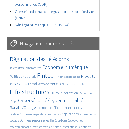
personnelles (CDP)
Conseil national de régulation de l’audiovisuel
(CNRA)
Sénégal numérique (SENUM SA)
Navigation par mots clés
4638/5718
387/5718
Régulation des télécoms
3671/5718
1848/5718
Economie numérique
Télécentres/Cybercentres
5274/5718
667/5718
2390/5718
Fintech
Produits
Politique nationale
Noms de domaine
1573/5718
828/5718
5718/5718
et services
Faits divers/Contentieux
Nouveau site web
1802/5718
196/5718
247/5718
Infrastructures
TIC pour l’éducation
Recherche
3613/5718
2310/5718
Cybersécurité/Cybercriminalité
Projet
1625/5718
279/5718
Sonatel/Orange
Licences de télécommunications
1039/5718
1541/5718
1139/5718
Applications
Sudatel/Expresso
Régulation des médias
Mouvements
1686/5718
142/5718
619/5718
Données personnelles
sociaux
Big Data/Données ouvertes
375/5718
657/5718
1737/5718
Mouvement consumériste
Médias
Appels internationaux entrants