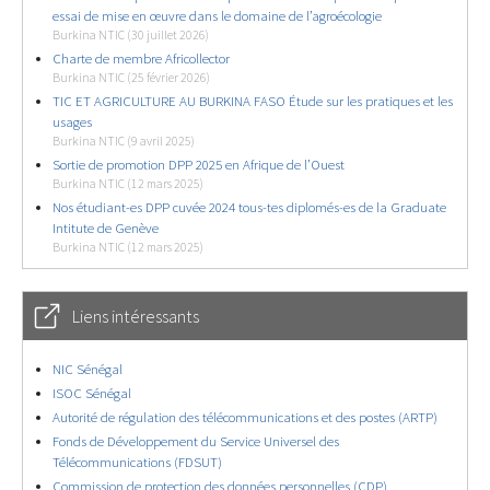
essai de mise en œuvre dans le domaine de l’agroécologie
Burkina NTIC (30 juillet 2026)
Charte de membre Africollector
Burkina NTIC (25 février 2026)
TIC ET AGRICULTURE AU BURKINA FASO Étude sur les pratiques et les
usages
Burkina NTIC (9 avril 2025)
Sortie de promotion DPP 2025 en Afrique de l’Ouest
Burkina NTIC (12 mars 2025)
Nos étudiant-es DPP cuvée 2024 tous-tes diplomés-es de la Graduate
Intitute de Genève
Burkina NTIC (12 mars 2025)
Liens intéressants
NIC Sénégal
ISOC Sénégal
Autorité de régulation des télécommunications et des postes (ARTP)
Fonds de Développement du Service Universel des
Télécommunications (FDSUT)
Commission de protection des données personnelles (CDP)