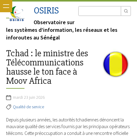
OSIRIS
Observatoire sur
les systèmes d’information, les réseaux et les
inforoutes au Sénégal
Tchad : le ministre des
Télécommunications
hausse le ton face à
Moov Africa
mardi 23 juin 2026
Qualité de service
Depuis plusieurs années, les autorités tchadiennes dénoncent la
mauvaise qualité des services fournis par les principaux opérateurs
télécoms. Cette préoccupation a conduit à une rencontre officielle