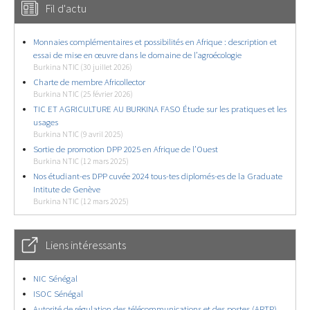
Fil d'actu
Monnaies complémentaires et possibilités en Afrique : description et
essai de mise en œuvre dans le domaine de l’agroécologie
Burkina NTIC (30 juillet 2026)
Charte de membre Africollector
Burkina NTIC (25 février 2026)
TIC ET AGRICULTURE AU BURKINA FASO Étude sur les pratiques et les
usages
Burkina NTIC (9 avril 2025)
Sortie de promotion DPP 2025 en Afrique de l’Ouest
Burkina NTIC (12 mars 2025)
Nos étudiant-es DPP cuvée 2024 tous-tes diplomés-es de la Graduate
Intitute de Genève
Burkina NTIC (12 mars 2025)
Liens intéressants
NIC Sénégal
ISOC Sénégal
Autorité de régulation des télécommunications et des postes (ARTP)