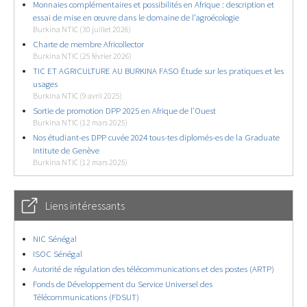
Monnaies complémentaires et possibilités en Afrique : description et
essai de mise en œuvre dans le domaine de l’agroécologie
Burkina NTIC (30 juillet 2026)
Charte de membre Africollector
Burkina NTIC (25 février 2026)
TIC ET AGRICULTURE AU BURKINA FASO Étude sur les pratiques et les
usages
Burkina NTIC (9 avril 2025)
Sortie de promotion DPP 2025 en Afrique de l’Ouest
Burkina NTIC (12 mars 2025)
Nos étudiant-es DPP cuvée 2024 tous-tes diplomés-es de la Graduate
Intitute de Genève
Burkina NTIC (12 mars 2025)
Liens intéressants
NIC Sénégal
ISOC Sénégal
Autorité de régulation des télécommunications et des postes (ARTP)
Fonds de Développement du Service Universel des
Télécommunications (FDSUT)