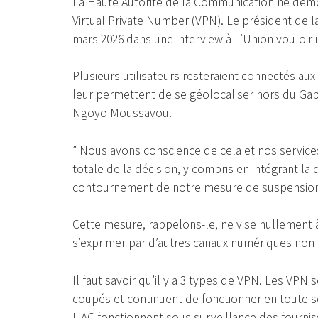
La Haute Autorité de la Communication ne démo
Virtual Private Number (VPN). Le président de
mars 2026 dans une interview à L’Union vouloir i
Plusieurs utilisateurs resteraient connectés aux
leur permettent de se géolocaliser hors du Gabo
Ngoyo Moussavou.
” Nous avons conscience de cela et nos services
totale de la décision, y compris en intégrant l
contournement de notre mesure de suspension
Cette mesure, rappelons-le, ne vise nullement à
s’exprimer par d’autres canaux numériques non
Il faut savoir qu’il y a 3 types de VPN. Les VPN 
coupés et continuent de fonctionner en toute sé
HAC fonctionnent sous surveillance des fournisse