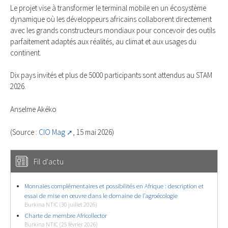
Le projet vise à transformer le terminal mobile en un écosystème
dynamique où les développeurs africains collaborent directement
avec les grands constructeurs mondiaux pour concevoir des outils
parfaitement adaptés aux réalités, au climat et aux usages du
continent.
Dix pays invités et plus de 5000 participants sont attendus au STAM
2026.
Anselme Akéko
(Source :
CIO Mag
, 15 mai 2026)
Fil d'actu
Monnaies complémentaires et possibilités en Afrique : description et
essai de mise en œuvre dans le domaine de l’agroécologie
Burkina NTIC (30 juillet 2026)
Charte de membre Africollector
Burkina NTIC (25 février 2026)