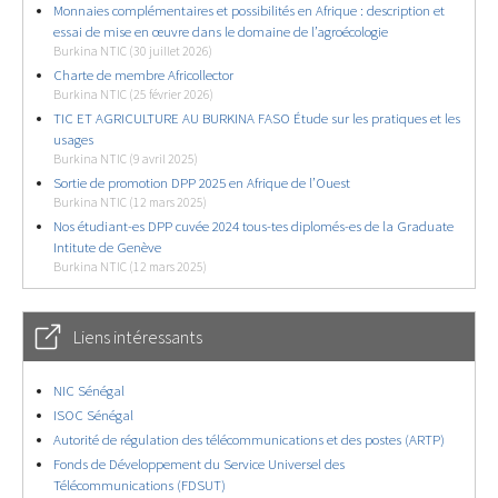
Monnaies complémentaires et possibilités en Afrique : description et
essai de mise en œuvre dans le domaine de l’agroécologie
Burkina NTIC (30 juillet 2026)
Charte de membre Africollector
Burkina NTIC (25 février 2026)
TIC ET AGRICULTURE AU BURKINA FASO Étude sur les pratiques et les
usages
Burkina NTIC (9 avril 2025)
Sortie de promotion DPP 2025 en Afrique de l’Ouest
Burkina NTIC (12 mars 2025)
Nos étudiant-es DPP cuvée 2024 tous-tes diplomés-es de la Graduate
Intitute de Genève
Burkina NTIC (12 mars 2025)
Liens intéressants
NIC Sénégal
ISOC Sénégal
Autorité de régulation des télécommunications et des postes (ARTP)
Fonds de Développement du Service Universel des
Télécommunications (FDSUT)