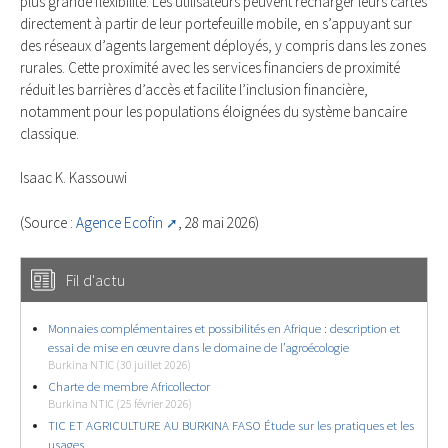
plus grande flexibilité. Les utilisateurs peuvent recharger leurs cartes
directement à partir de leur portefeuille mobile, en s’appuyant sur
des réseaux d’agents largement déployés, y compris dans les zones
rurales. Cette proximité avec les services financiers de proximité
réduit les barrières d’accès et facilite l’inclusion financière,
notamment pour les populations éloignées du système bancaire
classique.
Isaac K. Kassouwi
(Source :
Agence Ecofin
, 28 mai 2026)
Fil d'actu
Monnaies complémentaires et possibilités en Afrique : description et
essai de mise en œuvre dans le domaine de l’agroécologie
Burkina NTIC (30 juillet 2026)
Charte de membre Africollector
Burkina NTIC (25 février 2026)
TIC ET AGRICULTURE AU BURKINA FASO Étude sur les pratiques et les
usages