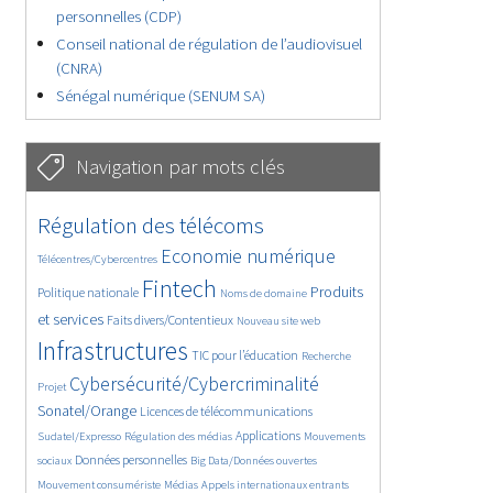
personnelles (CDP)
Conseil national de régulation de l’audiovisuel
(CNRA)
Sénégal numérique (SENUM SA)
Navigation par mots clés
4612/5591
360/5591
Régulation des télécoms
3702/5591
1841/5591
Economie numérique
Télécentres/Cybercentres
5169/5591
675/5591
2375/5591
Fintech
Produits
Politique nationale
Noms de domaine
1606/5591
820/5591
5591/5591
et services
Faits divers/Contentieux
Nouveau site web
1828/5591
196/5591
248/5591
Infrastructures
TIC pour l’éducation
Recherche
3568/5591
2315/5591
Cybersécurité/Cybercriminalité
Projet
1623/5591
286/5591
Sonatel/Orange
Licences de télécommunications
1026/5591
1512/5591
1184/5591
Applications
Sudatel/Expresso
Régulation des médias
Mouvements
1660/5591
141/5591
620/5591
Données personnelles
sociaux
Big Data/Données ouvertes
371/5591
658/5591
1736/5591
Mouvement consumériste
Médias
Appels internationaux entrants