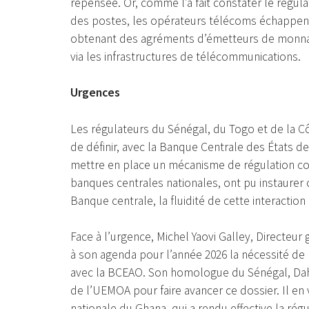
repensée. Or, comme l’a fait constater le régu
des postes, les opérateurs télécoms échappent 
obtenant des agréments d’émetteurs de monnaie
via les infrastructures de télécommunications.
Urgences
Les régulateurs du Sénégal, du Togo et de la Côt
de définir, avec la Banque Centrale des États d
mettre en place un mécanisme de régulation col
banques centrales nationales, ont pu instaurer 
Banque centrale, la fluidité de cette interacti
Face à l’urgence, Michel Yaovi Galley, Directeur
à son agenda pour l’année 2026 la nécessité de
avec la BCEAO. Son homologue du Sénégal, Dah
de l’UEMOA pour faire avancer ce dossier. Il en
nationale du Ghana, qui a rendu effective la rég