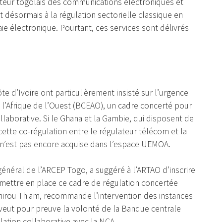
lateur togolais des communications électroniques et
désormais à la régulation sectorielle classique en
 électronique. Pourtant, ces services sont délivrés
e d’Ivoire ont particulièrement insisté sur l’urgence
e l’Afrique de l’Ouest (BCEAO), un cadre concerté pour
laborative. Si le Ghana et la Gambie, qui disposent de
cette co-régulation entre le régulateur télécom et la
on n’est pas encore acquise dans l’espace UEMOA.
 général de l’ARCEP Togo, a suggéré à l’ARTAO d’inscrire
 mettre en place ce cadre de régulation concertée
irou Thiam, recommande l’intervention des instances
 veut pour preuve la volonté de la Banque centrale
ulation collaborative avec la NCA.