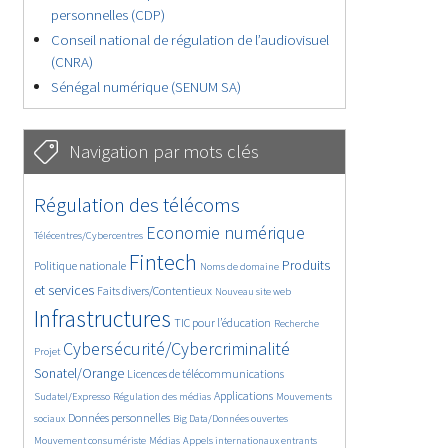
personnelles (CDP)
Conseil national de régulation de l’audiovisuel
(CNRA)
Sénégal numérique (SENUM SA)
Navigation par mots clés
4609/5771
380/5771
Régulation des télécoms
3644/5771
1894/5771
Economie numérique
Télécentres/Cybercentres
5257/5771
685/5771
2329/5771
Fintech
Produits
Politique nationale
Noms de domaine
1552/5771
824/5771
5771/5771
et services
Faits divers/Contentieux
Nouveau site web
1832/5771
197/5771
246/5771
Infrastructures
TIC pour l’éducation
Recherche
3705/5771
2281/5771
Cybersécurité/Cybercriminalité
Projet
1634/5771
301/5771
Sonatel/Orange
Licences de télécommunications
1045/5771
1524/5771
1228/5771
Applications
Sudatel/Expresso
Régulation des médias
Mouvements
1704/5771
146/5771
619/5771
Données personnelles
sociaux
Big Data/Données ouvertes
364/5771
649/5771
1738/5771
Mouvement consumériste
Médias
Appels internationaux entrants