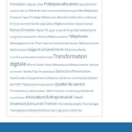
111/5771
2468/5771
1083/5771
172/5771
Politiques africaines
Formation
Logiciel libre
Fiscalité
Art et
588/5771
1937/5771
1067/5771
1501/5771
321/5771
Point de vue
Manifestation
culture
Genre
Commerce électronique
127/5771
210/5771
1211/5771
364/5771
Presse en ligne
Piratage
Téléservices
Biométrie/Identité numérique
344/5771
360/5771
1857/5771
Environnement/Santé
Législation/Réglementation
Gouvernance
145/5771
858/5771
297/5771
63/5771
Portrait/Entretien
Radio
TIC pour la santé
Propriété intellectuelle
1147/5771
2181/5771
196/5771
Téléphonie
Langues/Localisation
Médias/Réseaux sociaux
1037/5771
120/5771
419/5771
Désengagement de l’Etat
Internet
Collectivités locales
Dédouanement
1334/5771
1048/5771
Usages et comportements
électronique
Télévision/Radio
563/5771
3865/5771
Transformation
numérique terrestre
Audiovisuel
digitale
386/5771
184/5771
329/5771
Affaire Global Voice
Géomatique/Géolocalisation
Service
679/5771
188/5771
1961/5771
34/5771
Distinction/Nomination
universel
Sentel/Tigo
Vie politique
717/5771
792/5771
608/5771
Handicapés
Enseignement à distance
Contenus numériques
Gestion
178/5771
2152/5771
540/5771
Qualité de service
de l’ARTP
Radios communautaires
143/5771
487/5771
Privatisation/Libéralisation
SMSI
Fracture numérique/Solidarité
2812/5771
1444/5771
Innovation/Entreprenariat
Liberté
numérique
48/5771
176/5771
935/5771
d’expression/Censure de l’Internet
Internet des objets
Free Sénégal
196/5771
69/5771
24/5771
Intelligence artificielle
Editorial
Gaming/Jeux vidéos
Yas