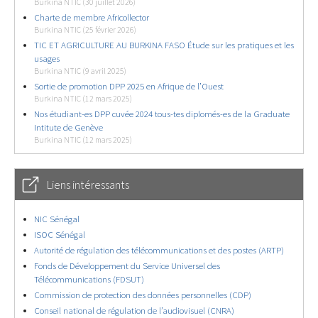
Burkina NTIC (30 juillet 2026)
Charte de membre Africollector
Burkina NTIC (25 février 2026)
TIC ET AGRICULTURE AU BURKINA FASO Étude sur les pratiques et les
usages
Burkina NTIC (9 avril 2025)
Sortie de promotion DPP 2025 en Afrique de l’Ouest
Burkina NTIC (12 mars 2025)
Nos étudiant-es DPP cuvée 2024 tous-tes diplomés-es de la Graduate
Intitute de Genève
Burkina NTIC (12 mars 2025)
Liens intéressants
NIC Sénégal
ISOC Sénégal
Autorité de régulation des télécommunications et des postes (ARTP)
Fonds de Développement du Service Universel des
Télécommunications (FDSUT)
Commission de protection des données personnelles (CDP)
Conseil national de régulation de l’audiovisuel (CNRA)