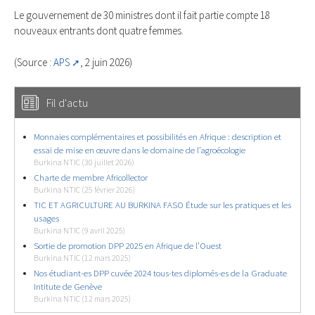
Le gouvernement de 30 ministres dont il fait partie compte 18
nouveaux entrants dont quatre femmes.
(Source :
APS
, 2 juin 2026)
Fil d'actu
Monnaies complémentaires et possibilités en Afrique : description et
essai de mise en œuvre dans le domaine de l’agroécologie
Burkina NTIC (30 juillet 2026)
Charte de membre Africollector
Burkina NTIC (25 février 2026)
TIC ET AGRICULTURE AU BURKINA FASO Étude sur les pratiques et les
usages
Burkina NTIC (9 avril 2025)
Sortie de promotion DPP 2025 en Afrique de l’Ouest
Burkina NTIC (12 mars 2025)
Nos étudiant-es DPP cuvée 2024 tous-tes diplomés-es de la Graduate
Intitute de Genève
Burkina NTIC (12 mars 2025)