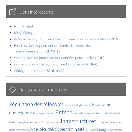
Liens intéressants
NIC Sénégal
ISOC Sénégal
Autorité de régulation des télécommunications et des postes (ARTP)
Fonds de Développement du Service Universel des
Télécommunications (FDSUT)
Commission de protection des données personnelles (CDP)
Conseil national de régulation de l’audiovisuel (CNRA)
Sénégal numérique (SENUM SA)
Navigation par mots clés
4553/5719
352/5719
3608/5719
Régulation des télécoms
Economie
Télécentres/Cybercentres
1838/5719
5239/5719
624/5719
2254/5719
1546/5719
Fintech
numérique
Produits et services
Politique nationale
Noms de domaine
813/5719
5719/5719
1871/5719
199/5719
Infrastructures
Faits divers/Contentieux
TIC pour l’éducation
Nouveau site web
244/5719
3790/5719
2196/5719
1610/5719
Cybersécurité/Cybercriminalité
Sonatel/Orange
Licences de
Recherche
Projet