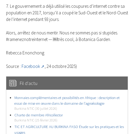
7. Le gouvernement a déjà utilisé les coupures d’internet contre sa
population en 2017, lorsqu’il a coupé le Sud-Ouest et le Nord-Ouest
de l’internet pendant 93 jours.
Alors, arrêtez de nous mentir. Nous ne sommes pas si stupides.
#rameneznotreinternet — ￼très cool, à Botanica Garden.
Rebecca Enonchong
Source :
Facebook
, 24 octobre 2025)
Fil d'actu
Monnaies complémentaires et possibilités en Afrique : description et
essai de mise en œuvre dans le domaine de l’agroécologie
Burkina NTIC (30 juillet 2026)
Charte de membre Africollector
Burkina NTIC (25 février 2026)
TIC ET AGRICULTURE AU BURKINA FASO Étude sur les pratiques et les
usages