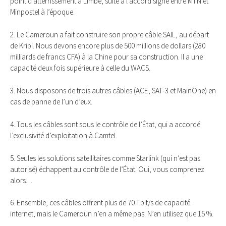
point d’atterrissement à Limbé, suite à l’accord signé entre MTN et
Minpostel à l’époque.
2. Le Cameroun a fait construire son propre câble SAIL, au départ
de Kribi. Nous devons encore plus de 500 millions de dollars (280
milliards de francs CFA) à la Chine pour sa construction. Il a une
capacité deux fois supérieure à celle du WACS.
3. Nous disposons de trois autres câbles (ACE, SAT-3 et MainOne) en
cas de panne de l’un d’eux.
4. Tous les câbles sont sous le contrôle de l’État, qui a accordé
l’exclusivité d’exploitation à Camtel.
5. Seules les solutions satellitaires comme Starlink (qui n’est pas
autorisé) échappent au contrôle de l’État. Oui, vous comprenez
alors…
6. Ensemble, ces câbles offrent plus de 70 Tbit/s de capacité
internet, mais le Cameroun n’en a même pas. N’en utilisez que 15 %.