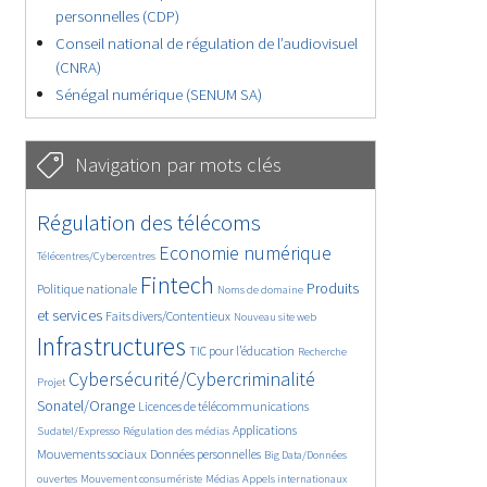
personnelles (CDP)
Conseil national de régulation de l’audiovisuel
(CNRA)
Sénégal numérique (SENUM SA)
Navigation par mots clés
4638/5745
364/5745
Régulation des télécoms
3765/5745
1872/5745
Economie numérique
Télécentres/Cybercentres
5212/5745
680/5745
2454/5745
Fintech
Produits
Politique nationale
Noms de domaine
1604/5745
845/5745
5745/5745
et services
Faits divers/Contentieux
Nouveau site web
1838/5745
206/5745
249/5745
Infrastructures
TIC pour l’éducation
Recherche
3666/5745
2319/5745
Cybersécurité/Cybercriminalité
Projet
1629/5745
295/5745
Sonatel/Orange
Licences de télécommunications
1018/5745
1524/5745
1241/5745
Applications
Sudatel/Expresso
Régulation des médias
1664/5745
145/5745
Mouvements sociaux
Données personnelles
Big Data/Données
625/5745
367/5745
757/5745
ouvertes
Mouvement consumériste
Médias
Appels internationaux