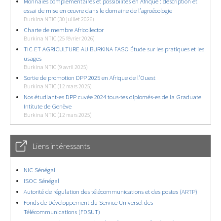
Monnaies complémentaires et possibilités en Afrique : description et
essai de mise en œuvre dans le domaine de l’agroécologie
Burkina NTIC (30 juillet 2026)
Charte de membre Africollector
Burkina NTIC (25 février 2026)
TIC ET AGRICULTURE AU BURKINA FASO Étude sur les pratiques et les
usages
Burkina NTIC (9 avril 2025)
Sortie de promotion DPP 2025 en Afrique de l’Ouest
Burkina NTIC (12 mars 2025)
Nos étudiant-es DPP cuvée 2024 tous-tes diplomés-es de la Graduate
Intitute de Genève
Burkina NTIC (12 mars 2025)
Liens intéressants
NIC Sénégal
ISOC Sénégal
Autorité de régulation des télécommunications et des postes (ARTP)
Fonds de Développement du Service Universel des
Télécommunications (FDSUT)