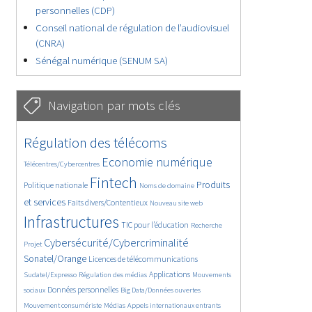
personnelles (CDP)
Conseil national de régulation de l’audiovisuel
(CNRA)
Sénégal numérique (SENUM SA)
Navigation par mots clés
4632/5599
346/5599
Régulation des télécoms
3723/5599
1847/5599
Economie numérique
Télécentres/Cybercentres
5194/5599
680/5599
2439/5599
Fintech
Produits
Politique nationale
Noms de domaine
1543/5599
825/5599
5599/5599
et services
Faits divers/Contentieux
Nouveau site web
1831/5599
190/5599
242/5599
Infrastructures
TIC pour l’éducation
Recherche
3507/5599
2208/5599
Cybersécurité/Cybercriminalité
Projet
1604/5599
290/5599
Sonatel/Orange
Licences de télécommunications
1009/5599
1530/5599
1080/5599
Applications
Sudatel/Expresso
Régulation des médias
Mouvements
1640/5599
142/5599
598/5599
Données personnelles
sociaux
Big Data/Données ouvertes
372/5599
642/5599
1675/5599
Mouvement consumériste
Médias
Appels internationaux entrants