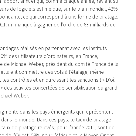
on rapport annuel qui, comme chaque année, revient sur
teurs de logiciels estime que, sur le plan mondial, 42%
respondante, ce qui correspond à une forme de piratage.
011, un manque à gagner de l’ordre de 63 milliards de
ndages réalisés en partenariat avec les instituts
40% des utilisateurs d’ordinateurs, en France,
re de Michael Weber, président du comité France de la
ettaient commettre des vols à l’étalage, même
t les contrôles et en durcissant les sanctions ! » D’où
« des activités concertées de sensibilisation du grand
 Michael Weber.
augmente dans les pays émergents qui représentent
 dans le monde. Dans ces pays, le taux de piratage
 taux de piratage relevés, pour l’année 2011, sont de
 de l’Ouest, 58% pour l’Afrique et le Moyen-Orient,