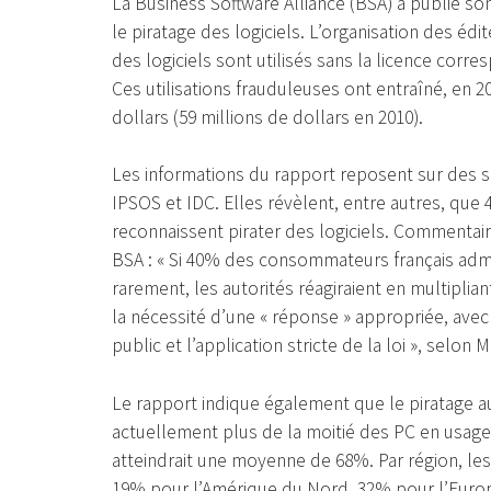
La Business Software Alliance (BSA) a publié s
le piratage des logiciels. L’organisation des édi
des logiciels sont utilisés sans la licence cor
Ces utilisations frauduleuses ont entraîné, en 2
dollars (59 millions de dollars en 2010).
Les informations du rapport reposent sur des so
IPSOS et IDC. Elles révèlent, entre autres, que 
reconnaissent pirater des logiciels. Commentai
BSA : « Si 40% des consommateurs français adm
rarement, les autorités réagiraient en multiplian
la nécessité d’une « réponse » appropriée, avec 
public et l’application stricte de la loi », selon
Le rapport indique également que le piratage 
actuellement plus de la moitié des PC en usage
atteindrait une moyenne de 68%. Par région, les
19% pour l’Amérique du Nord, 32% pour l’Europe