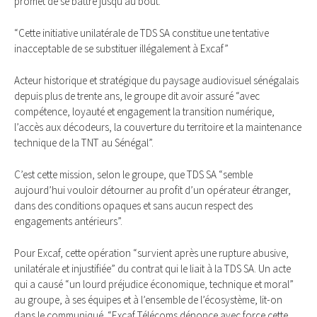
promet de se battre jusqu’au bout.
“Cette initiative unilatérale de TDS SA constitue une tentative
inacceptable de se substituer illégalement à Excaf”
Acteur historique et stratégique du paysage audiovisuel sénégalais
depuis plus de trente ans, le groupe dit avoir assuré “avec
compétence, loyauté et engagement la transition numérique,
l’accès aux décodeurs, la couverture du territoire et la maintenance
technique de la TNT au Sénégal”.
C’est cette mission, selon le groupe, que TDS SA “semble
aujourd’hui vouloir détourner au profit d’un opérateur étranger,
dans des conditions opaques et sans aucun respect des
engagements antérieurs”.
Pour Excaf, cette opération “survient après une rupture abusive,
unilatérale et injustifiée” du contrat qui le liait à la TDS SA. Un acte
qui a causé “un lourd préjudice économique, technique et moral”
au groupe, à ses équipes et à l’ensemble de l’écosystème, lit-on
dans le communiqué. “Excaf Télécoms dénonce avec force cette