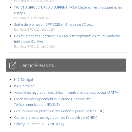
Burkina NTIC (25 février 2026)
TIC ET AGRICULTURE AU BURKINA FASO Étude sur les pratiques et les
usages
Burkina NTIC (9 avril 2025)
Sortie de promotion DPP 2025 en Afrique de l’Ouest
Burkina NTIC (12 mars 2025)
Nos étudiant-es DPP cuvée 2024 tous-tes diplomés-es de la Graduate
Intitute de Genève
Burkina NTIC (12 mars 2025)
Liens intéressants
NIC Sénégal
ISOC Sénégal
Autorité de régulation des télécommunications et des postes (ARTP)
Fonds de Développement du Service Universel des
Télécommunications (FDSUT)
Commission de protection des données personnelles (CDP)
Conseil national de régulation de l’audiovisuel (CNRA)
Sénégal numérique (SENUM SA)