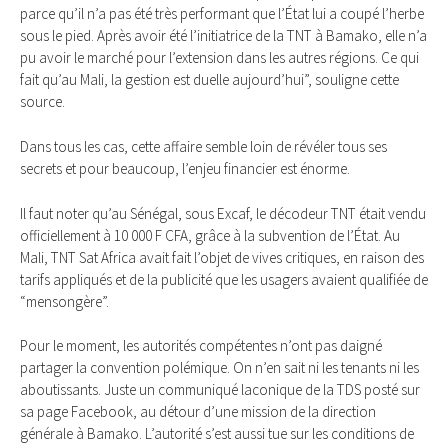
parce qu’il n’a pas été très performant que l’État lui a coupé l’herbe
sous le pied. Après avoir été l’initiatrice de la TNT à Bamako, elle n’a
pu avoir le marché pour l’extension dans les autres régions. Ce qui
fait qu’au Mali, la gestion est duelle aujourd’hui”, souligne cette
source.
Dans tous les cas, cette affaire semble loin de révéler tous ses
secrets et pour beaucoup, l’enjeu financier est énorme.
Il faut noter qu’au Sénégal, sous Excaf, le décodeur TNT était vendu
officiellement à 10 000 F CFA, grâce à la subvention de l’État. Au
Mali, TNT Sat Africa avait fait l’objet de vives critiques, en raison des
tarifs appliqués et de la publicité que les usagers avaient qualifiée de
“mensongère”.
Pour le moment, les autorités compétentes n’ont pas daigné
partager la convention polémique. On n’en sait ni les tenants ni les
aboutissants. Juste un communiqué laconique de la TDS posté sur
sa page Facebook, au détour d’une mission de la direction
générale à Bamako. L’autorité s’est aussi tue sur les conditions de