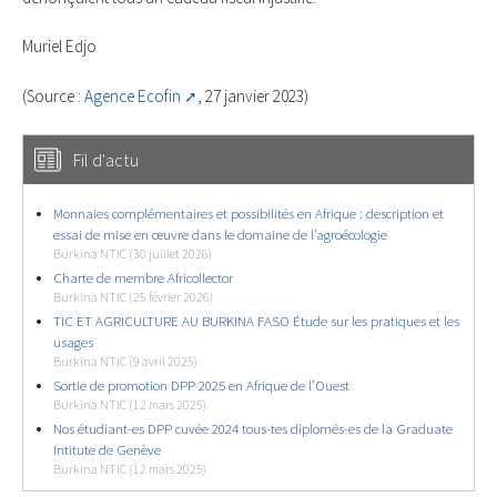
Muriel Edjo
(Source :
Agence Ecofin
, 27 janvier 2023)
Fil d'actu
Monnaies complémentaires et possibilités en Afrique : description et
essai de mise en œuvre dans le domaine de l’agroécologie
Burkina NTIC (30 juillet 2026)
Charte de membre Africollector
Burkina NTIC (25 février 2026)
TIC ET AGRICULTURE AU BURKINA FASO Étude sur les pratiques et les
usages
Burkina NTIC (9 avril 2025)
Sortie de promotion DPP 2025 en Afrique de l’Ouest
Burkina NTIC (12 mars 2025)
Nos étudiant-es DPP cuvée 2024 tous-tes diplomés-es de la Graduate
Intitute de Genève
Burkina NTIC (12 mars 2025)