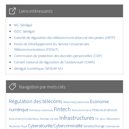
Liens intéressants
NIC Sénégal
ISOC Sénégal
Autorité de régulation des télécommunications et des postes (ARTP)
Fonds de Développement du Service Universel des
Télécommunications (FDSUT)
Commission de protection des données personnelles (CDP)
Conseil national de régulation de l’audiovisuel (CNRA)
Sénégal numérique (SENUM SA)
Navigation par mots clés
4609/5677
402/5677
3652/5677
Régulation des télécoms
Economie
Télécentres/Cybercentres
1886/5677
5263/5677
684/5677
2358/5677
1547/5677
Fintech
numérique
Produits et services
Politique nationale
Noms de domaine
837/5677
5677/5677
1855/5677
194/5677
Infrastructures
Faits divers/Contentieux
TIC pour l’éducation
Nouveau site web
247/5677
3621/5677
2295/5677
1650/5677
Cybersécurité/Cybercriminalité
Sonatel/Orange
Licences de
Recherche
Projet