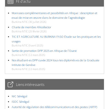
Fil d'actu
Monnaies complémentaires et possibilités en Afrique : description et
essai de mise en œuvre dans le domaine de l’agroécologie
Burkina NTIC (30 juillet 2026)
Charte de membre Africollector
Burkina NTIC (25 février 2026)
TIC ET AGRICULTURE AU BURKINA FASO Étude sur les pratiques et les
usages
Burkina NTIC (9 avril 2025)
Sortie de promotion DPP 2025 en Afrique de l’Ouest
Burkina NTIC (12 mars 2025)
Nos étudiant-es DPP cuvée 2024 tous-tes diplomés-es de la Graduate
Intitute de Genève
Burkina NTIC (12 mars 2025)
Liens intéressants
NIC Sénégal
ISOC Sénégal
Autorité de régulation des télécommunications et des postes (ARTP)