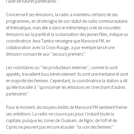
l’aide de futures partenaires’’.
Concernant ses émissions, la radio a maintenu certains de ses
programmes, en droite ligne de son statut de radio communautaire
et thématique, mais elle a dans le même temps créé de nouvelles
émissions sur la parité et la scolarisation des jeunes filles, indique sa
coordinatrice. Awa Tamba renseigne que Manooré FM, en
collaboration avec la Croix-Rouge, a par exemple lancé une
émission consacrée aux ‘’secours premiers’’.
Les volontaires ou ‘’les producteurs externes’’, comme ils sont
appelés, travaillent tous bénévolement. Ils sont une trentaine et sont
en majorité des femmes. Cependant, la coordinatrice la station a dit
qu’elle travaille à ‘’sponsoriser les émissions en cherchant d’autres
partenaires’’.
Pour le moment, les moyens limités de Manooré FM semblent freiner
ses ambitions. La radio ne couvre pas pour l’instant toute la
capitale, puisque les zones de Ouakam, de Ngor, de Yoff et de
Cipres ne peuvent pas encore écouter ‘’la voix des femmes’’.