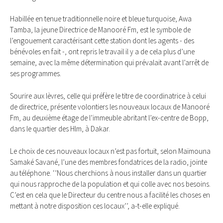
Habillée en tenue traditionnelle noire et bleue turquoise, Awa
Tamba, la jeune Directrice de Manooré Fm, est le symbole de
l’engouement caractérisant cette station dont les agents - des
bénévoles en fait -, ont repris le travail il y a de cela plus d’une
semaine, avec la même détermination qui prévalait avant l’arrêt de
ses programmes.
Sourire aux lèvres, celle qui préfère le titre de coordinatrice à celui
de directrice, présente volontiers les nouveaux locaux de Manooré
Fm, au deuxième étage de l’immeuble abritant l’ex-centre de Bopp,
dans le quartier des Hlm, à Dakar.
Le choix de ces nouveaux locaux n’est pas fortuit, selon Maïmouna
Samaké Savané, l’une des membres fondatrices de la radio, jointe
au téléphone. ‘’Nous cherchions à nous installer dans un quartier
qui nous rapproche de la population et qui colle avec nos besoins.
C’est en cela que le Directeur du centre nous a facilité les choses en
mettant à notre disposition ces locaux’’, a-t-elle expliqué.