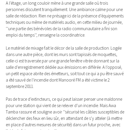
A l’étage, un long couloir mène à une grande salle où trois
personnes discutent tranquillement. Une ambiance calme pour une
salle de rédaction. Rien ne présage ici de la présence d’équipements
techniques ou même de matériels audio, en cette milieu de journée,
‘’une partie des bénévoles de la radio communautaire a fini son
emploi du temps’’, renseigne la coordinatrice.
Le matériel de mixage fait le décor de la salle de production. Logée
dans une autre pièce, dont les murs sont tapissés de moquettes,
celle-ci est traversée par une grande fenêtre vitrée donnant sur la
salle d’enregistrement dédiée aux émissions en différée. A l’opposé,
un petit espace abrite des émetteurs, soit tout ce qui a pu être sauvé
a été sauvé de l’incendie dont Manooré FM a été victime le 2
septembre 2011.
Pas de trace d’extincteurs, ce qui peut laisser penser une maldonne
pour une station qui vient de se relever d’un incendie. Mais Awa
Tamba rassure et souligne avoir ’’sécurisé les câbles susceptibles de
déclencher des feux en lieu sûr, en attendant de s’y atteler (à mettre
en place d’autres mesures de sécurité) dans un futur proche, avec