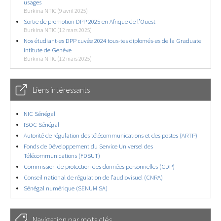
usages
Burkina NTIC (9 avril 2025)
Sortie de promotion DPP 2025 en Afrique de l’Ouest
Burkina NTIC (12 mars 2025)
Nos étudiant-es DPP cuvée 2024 tous-tes diplomés-es de la Graduate
Intitute de Genève
Burkina NTIC (12 mars 2025)
Liens intéressants
NIC Sénégal
ISOC Sénégal
Autorité de régulation des télécommunications et des postes (ARTP)
Fonds de Développement du Service Universel des
Télécommunications (FDSUT)
Commission de protection des données personnelles (CDP)
Conseil national de régulation de l’audiovisuel (CNRA)
Sénégal numérique (SENUM SA)
Navigation par mots clés