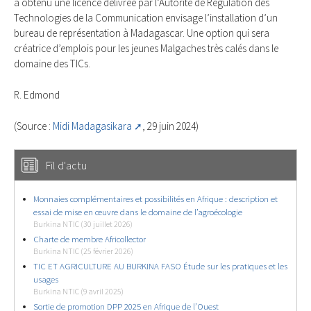
a obtenu une licence délivrée par l’Autorité de Régulation des
Technologies de la Communication envisage l’installation d’un
bureau de représentation à Madagascar. Une option qui sera
créatrice d’emplois pour les jeunes Malgaches très calés dans le
domaine des TICs.
R. Edmond
(Source :
Midi Madagasikara
, 29 juin 2024)
Fil d'actu
Monnaies complémentaires et possibilités en Afrique : description et
essai de mise en œuvre dans le domaine de l’agroécologie
Burkina NTIC (30 juillet 2026)
Charte de membre Africollector
Burkina NTIC (25 février 2026)
TIC ET AGRICULTURE AU BURKINA FASO Étude sur les pratiques et les
usages
Burkina NTIC (9 avril 2025)
Sortie de promotion DPP 2025 en Afrique de l’Ouest