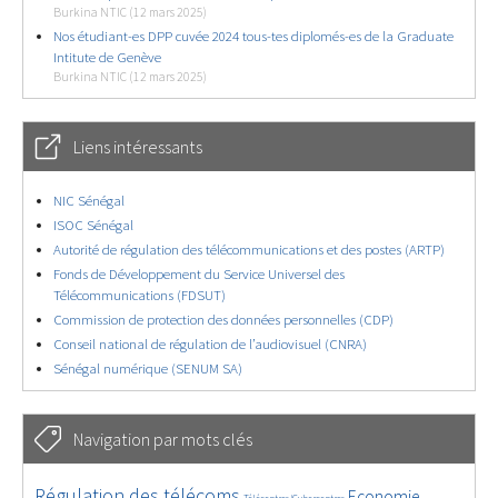
Burkina NTIC (12 mars 2025)
Nos étudiant-es DPP cuvée 2024 tous-tes diplomés-es de la Graduate
Intitute de Genève
Burkina NTIC (12 mars 2025)
Liens intéressants
NIC Sénégal
ISOC Sénégal
Autorité de régulation des télécommunications et des postes (ARTP)
Fonds de Développement du Service Universel des
Télécommunications (FDSUT)
Commission de protection des données personnelles (CDP)
Conseil national de régulation de l’audiovisuel (CNRA)
Sénégal numérique (SENUM SA)
Navigation par mots clés
4602/5707
380/5707
3632/5707
Régulation des télécoms
Economie