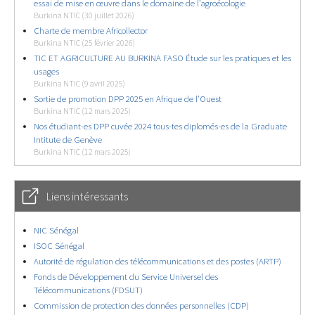
essai de mise en œuvre dans le domaine de l’agroécologie
Burkina NTIC (30 juillet 2026)
Charte de membre Africollector
Burkina NTIC (25 février 2026)
TIC ET AGRICULTURE AU BURKINA FASO Étude sur les pratiques et les
usages
Burkina NTIC (9 avril 2025)
Sortie de promotion DPP 2025 en Afrique de l’Ouest
Burkina NTIC (12 mars 2025)
Nos étudiant-es DPP cuvée 2024 tous-tes diplomés-es de la Graduate
Intitute de Genève
Burkina NTIC (12 mars 2025)
Liens intéressants
NIC Sénégal
ISOC Sénégal
Autorité de régulation des télécommunications et des postes (ARTP)
Fonds de Développement du Service Universel des
Télécommunications (FDSUT)
Commission de protection des données personnelles (CDP)