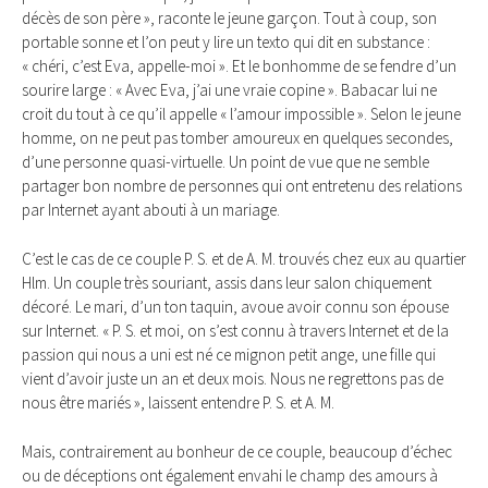
décès de son père », raconte le jeune garçon. Tout à coup, son
portable sonne et l’on peut y lire un texto qui dit en substance :
« chéri, c’est Eva, appelle-moi ». Et le bonhomme de se fendre d’un
sourire large : « Avec Eva, j’ai une vraie copine ». Babacar lui ne
croit du tout à ce qu’il appelle « l’amour impossible ». Selon le jeune
homme, on ne peut pas tomber amoureux en quelques secondes,
d’une personne quasi-virtuelle. Un point de vue que ne semble
partager bon nombre de personnes qui ont entretenu des relations
par Internet ayant abouti à un mariage.
C’est le cas de ce couple P. S. et de A. M. trouvés chez eux au quartier
Hlm. Un couple très souriant, assis dans leur salon chiquement
décoré. Le mari, d’un ton taquin, avoue avoir connu son épouse
sur Internet. « P. S. et moi, on s’est connu à travers Internet et de la
passion qui nous a uni est né ce mignon petit ange, une fille qui
vient d’avoir juste un an et deux mois. Nous ne regrettons pas de
nous être mariés », laissent entendre P. S. et A. M.
Mais, contrairement au bonheur de ce couple, beaucoup d’échec
ou de déceptions ont également envahi le champ des amours à