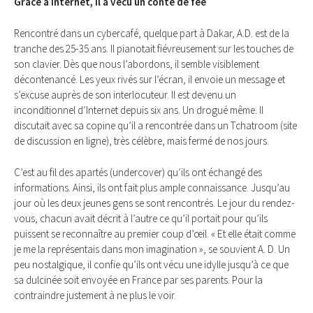
Grâce à Internet, il a vécu un conte de fée
Rencontré dans un cybercafé, quelque part à Dakar, A.D. est de la
tranche des 25-35 ans. Il pianotait fiévreusement sur les touches de
son clavier. Dès que nous l’abordons, il semble visiblement
décontenancé. Les yeux rivés sur l’écran, il envoie un message et
s’excuse auprès de son interlocuteur. Il est devenu un
inconditionnel d’Internet depuis six ans. Un drogué même. Il
discutait avec sa copine qu’il a rencontrée dans un Tchatroom (site
de discussion en ligne), très célèbre, mais fermé de nos jours.
C’est au fil des apartés (undercover) qu’ils ont échangé des
informations. Ainsi, ils ont fait plus ample connaissance. Jusqu’au
jour où les deux jeunes gens se sont rencontrés. Le jour du rendez-
vous, chacun avait décrit à l’autre ce qu’il portait pour qu’ils
puissent se reconnaître au premier coup d’œil. « Et elle était comme
je me la représentais dans mon imagination », se souvient A. D. Un
peu nostalgique, il confie qu’ils ont vécu une idylle jusqu’à ce que
sa dulcinée soit envoyée en France par ses parents. Pour la
contraindre justement à ne plus le voir.