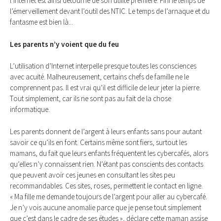
l’Internet est ainsi détourné de son utilité première. Fini le temps de
l’émerveillement devant l’outil des NTIC. Le temps de l’arnaque et du
fantasme est bien là...
Les parents n’y voient que du feu
L’utilisation d’Internet interpelle presque toutes les consciences
avec acuité. Malheureusement, certains chefs de famille ne le
comprennent pas. Il est vrai qu’il est difficile de leur jeter la pierre.
Tout simplement, car ils ne sont pas au fait de la chose
informatique.
Les parents donnent de l’argent à leurs enfants sans pour autant
savoir ce qu’ils en font. Certains même sont fiers, surtout les
mamans, du fait que leurs enfants fréquentent les cybercafés, alors
qu’elles n’y connaissent rien. N’étant pas conscients des contacts
que peuvent avoir ces jeunes en consultant les sites peu
recommandables. Ces sites, roses, permettent le contact en ligne.
« Ma fille me demande toujours de l’argent pour aller au cybercafé.
Je n’y vois aucune anomalie parce que je pense tout simplement
que c’est dans le cadre de ses études », déclare cette maman assise