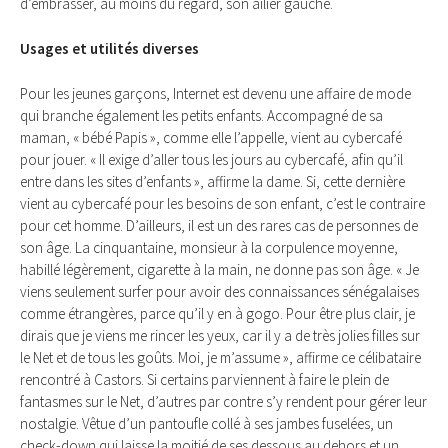
d’embrasser, au moins du regard, son ailier gauche.
Usages et utilités diverses
Pour les jeunes garçons, Internet est devenu une affaire de mode
qui branche également les petits enfants. Accompagné de sa
maman, « bébé Papis », comme elle l’appelle, vient au cybercafé
pour jouer. « Il exige d’aller tous les jours au cybercafé, afin qu’il
entre dans les sites d’enfants », affirme la dame. Si, cette dernière
vient au cybercafé pour les besoins de son enfant, c’est le contraire
pour cet homme. D’ailleurs, il est un des rares cas de personnes de
son âge. La cinquantaine, monsieur à la corpulence moyenne,
habillé légèrement, cigarette à la main, ne donne pas son âge. « Je
viens seulement surfer pour avoir des connaissances sénégalaises
comme étrangères, parce qu’il y en à gogo. Pour être plus clair, je
dirais que je viens me rincer les yeux, car il y a de très jolies filles sur
le Net et de tous les goûts. Moi, je m’assume », affirme ce célibataire
rencontré à Castors. Si certains parviennent à faire le plein de
fantasmes sur le Net, d’autres par contre s’y rendent pour gérer leur
nostalgie. Vêtue d’un pantoufle collé à ses jambes fuselées, un
check-down qui laisse la moitié de ses dessous au dehors et un