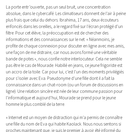
La porte entr’ouverte, pas un seul bruit, une concentration
absolue, dans le cybercafé. Les climatiseurs donnent de l’air à peine
plus frais que celui du dehors. Ibrahima, 17 ans, deux écouteurs
enfoncés dans les oreilles, a le regard fixé sur l’écran protégé d’un
filtre. Pour cet élève, la préoccupation est de chercher des
informations et des connaissances sur le net. « Néanmoins, je
profite de chaque connexion pour discuter en ligne avec mes amis,
une façon de me distraire, car nous avons formé une véritable
bande de potes », nous confie notre interlocuteur. Cela ne semble
pas être le cas de Mourade. Habillé en jeans, ce jeune frigoriste est
un accro de la toile. Car pour lui, c’est l’un des moments privilégiés
pour s’isoler avec Eva. Pseudonyme d’une fille dont il a fait la
connaissance dans un chat-room (ou un forum de discussions en
ligne). Une relation sincère est née de leur commune passion pour
l’informatique et aujourd’hui, Mourade se prend pour le jeune
homme le plus comblé de la terre.
« Internet est un moyen de distraction qui m’a permis de connaître
une fille du nom de Eva qui habite Kaolack. Nous nous sentons si
proches maintenant que, je suis le premier à avoir été informé du