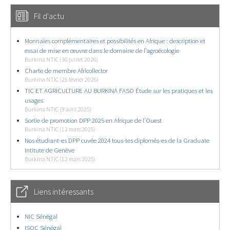
Fil d'actu
Monnaies complémentaires et possibilités en Afrique : description et
essai de mise en œuvre dans le domaine de l’agroécologie
Burkina NTIC (30 juillet 2026)
Charte de membre Africollector
Burkina NTIC (25 février 2026)
TIC ET AGRICULTURE AU BURKINA FASO Étude sur les pratiques et les
usages
Burkina NTIC (9 avril 2025)
Sortie de promotion DPP 2025 en Afrique de l’Ouest
Burkina NTIC (12 mars 2025)
Nos étudiant-es DPP cuvée 2024 tous-tes diplomés-es de la Graduate
Intitute de Genève
Burkina NTIC (12 mars 2025)
Liens intéressants
NIC Sénégal
ISOC Sénégal