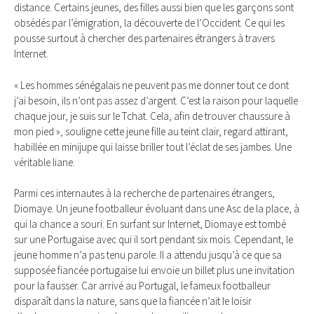
distance. Certains jeunes, des filles aussi bien que les garçons sont
obsédés par l’émigration, la découverte de l’Occident. Ce qui les
pousse surtout à chercher des partenaires étrangers à travers
Internet.
« Les hommes sénégalais ne peuvent pas me donner tout ce dont
j’ai besoin, ils n’ont pas assez d’argent. C’est la raison pour laquelle
chaque jour, je suis sur le Tchat. Cela, afin de trouver chaussure à
mon pied », souligne cette jeune fille au teint clair, regard attirant,
habillée en minijupe qui laisse briller tout l’éclat de ses jambes. Une
véritable liane.
Parmi ces internautes à la recherche de partenaires étrangers,
Diomaye. Un jeune footballeur évoluant dans une Asc de la place, à
qui la chance a souri. En surfant sur Internet, Diomaye est tombé
sur une Portugaise avec qui il sort pendant six mois. Cependant, le
jeune homme n’a pas tenu parole. Il a attendu jusqu’à ce que sa
supposée fiancée portugaise lui envoie un billet plus une invitation
pour la fausser. Car arrivé au Portugal, le fameux footballeur
disparaît dans la nature, sans que la fiancée n’ait le loisir