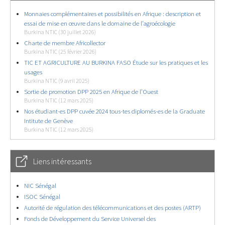
Monnaies complémentaires et possibilités en Afrique : description et
essai de mise en œuvre dans le domaine de l’agroécologie
Burkina NTIC (30 juillet 2026)
Charte de membre Africollector
Burkina NTIC (25 février 2026)
TIC ET AGRICULTURE AU BURKINA FASO Étude sur les pratiques et les
usages
Burkina NTIC (9 avril 2025)
Sortie de promotion DPP 2025 en Afrique de l’Ouest
Burkina NTIC (12 mars 2025)
Nos étudiant-es DPP cuvée 2024 tous-tes diplomés-es de la Graduate
Intitute de Genève
Burkina NTIC (12 mars 2025)
Liens intéressants
NIC Sénégal
ISOC Sénégal
Autorité de régulation des télécommunications et des postes (ARTP)
Fonds de Développement du Service Universel des