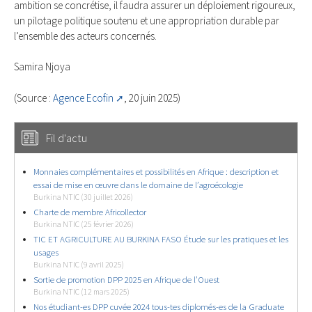
ambition se concrétise, il faudra assurer un déploiement rigoureux,
un pilotage politique soutenu et une appropriation durable par
l’ensemble des acteurs concernés.
Samira Njoya
(Source :
Agence Ecofin
, 20 juin 2025)
Fil d'actu
Monnaies complémentaires et possibilités en Afrique : description et
essai de mise en œuvre dans le domaine de l’agroécologie
Burkina NTIC (30 juillet 2026)
Charte de membre Africollector
Burkina NTIC (25 février 2026)
TIC ET AGRICULTURE AU BURKINA FASO Étude sur les pratiques et les
usages
Burkina NTIC (9 avril 2025)
Sortie de promotion DPP 2025 en Afrique de l’Ouest
Burkina NTIC (12 mars 2025)
Nos étudiant-es DPP cuvée 2024 tous-tes diplomés-es de la Graduate