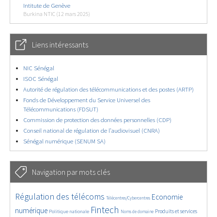
Intitute de Genève
Burkina NTIC (12 mars 2025)
Liens intéressants
NIC Sénégal
ISOC Sénégal
Autorité de régulation des télécommunications et des postes (ARTP)
Fonds de Développement du Service Universel des
Télécommunications (FDSUT)
Commission de protection des données personnelles (CDP)
Conseil national de régulation de l’audiovisuel (CNRA)
Sénégal numérique (SENUM SA)
Navigation par mots clés
4649/5788
402/5788
3696/5788
Régulation des télécoms
Economie
Télécentres/Cybercentres
1906/5788
5325/5788
699/5788
2386/5788
1557/5788
Fintech
numérique
Produits et services
Politique nationale
Noms de domaine